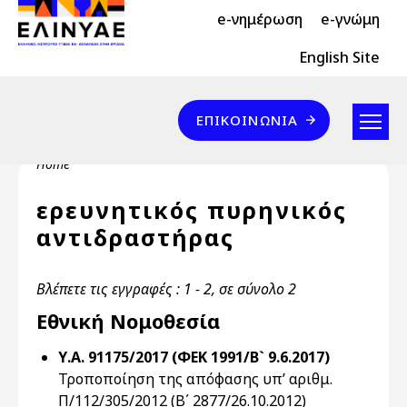
Header Top 2
Skip to main content
e-νημέρωση
e-γνώμη
Header Top
English Site
Επικοινωνία
ΕΠΙΚΟΙΝΩΝΊΑ
Breadcrumb
Home
ερευνητικός πυρηνικός
αντιδραστήρας
Βλέπετε τις εγγραφές : 1 - 2, σε σύνολο 2
Εθνική Νομοθεσία
Υ.Α. 91175/2017 (ΦΕΚ 1991/Β` 9.6.2017)
Τροποποίηση της απόφασης υπ’ αριθμ.
Π/112/305/2012 (Β΄ 2877/26.10.2012)