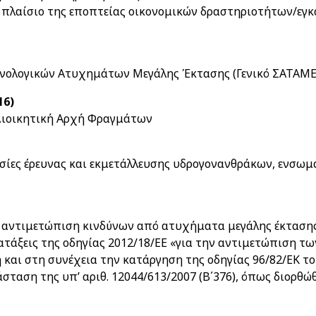
πλαίσιο της εποπτείας οικονομικών δραστηριοτήτων/εγκ
χνολογικών Ατυχημάτων Μεγάλης Έκτασης (Γενικό ΣΑΤΑΜΕ
16)
Διοικητική Αρχή Φραγμάτων
γασίες έρευνας και εκμετάλλευσης υδρογονανθράκων, ενσω
 αντιμετώπιση κινδύνων από ατυχήματα μεγάλης έκτασης 
ατάξεις της οδηγίας 2012/18/ΕΕ «για την αντιμετώπιση
η και στη συνέχεια την κατάργηση της οδηγίας 96/82/ΕΚ 
σταση της υπ’ αριθ. 12044/613/2007 (Β΄376), όπως διορθώθ