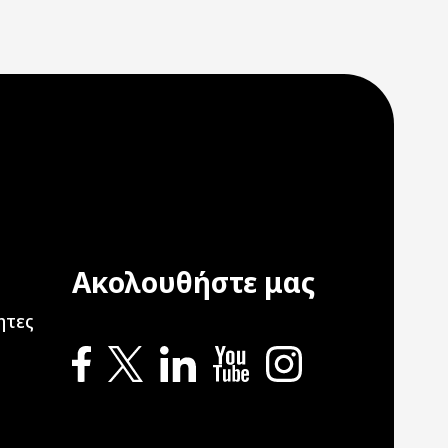
Ακολουθήστε μας
ation
ητες