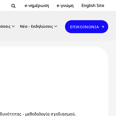
Header Top 2
Header Top
e-νημέρωση
e-γνώμη
English Site
Επικοινωνία
δόσεις
Νέα - Εκδηλώσεις
ΕΠΙΚΟΙΝΩΝΊΑ
δυνότητας - μεθοδολογία σχεδιασμού,