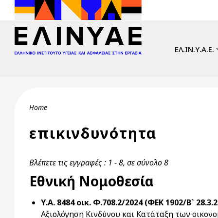
Skip to main content
Main navi
ΕΛ.ΙΝ.Υ.Α.Ε.
Breadcrumb
Home
επικινδυνότητα
Βλέπετε τις εγγραφές : 1 - 8, σε σύνολο 8
Εθνική Νομοθεσία
Υ.Α. 8484 οικ. Φ.708.2/2024 (ΦΕΚ 1902/Β` 28.3.
Αξιολόγηση Κινδύνου και Κατάταξη των οικον