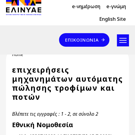
Header Top 2
Skip to main content
e-νημέρωση
e-γνώμη
Header Top
English Site
Επικοινωνία
ΕΠΙΚΟΙΝΩΝΊΑ
Breadcrumb
Home
επιχειρήσεις
μηχανημάτων αυτόματης
πώλησης τροφίμων και
ποτών
Βλέπετε τις εγγραφές : 1 - 2, σε σύνολο 2
Εθνική Νομοθεσία