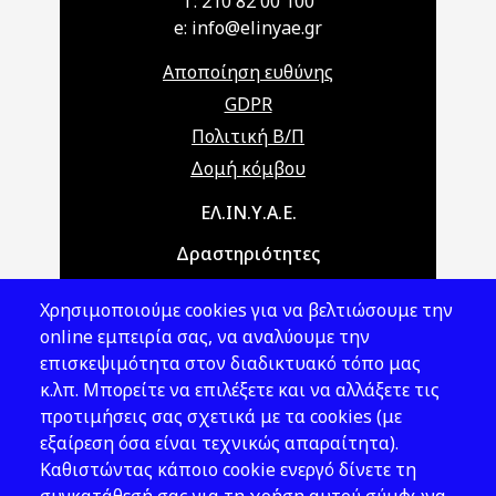
T: 210 82 00 100
e: info@elinyae.gr
Αποποίηση ευθύνης
GDPR
Πολιτική Β/Π
Δομή κόμβου
Main navigation
ΕΛ.ΙΝ.Υ.Α.Ε.
Δραστηριότητες
Θέματα ΥΑΕ
Χρησιμοποιούμε cookies για να βελτιώσουμε την
Νομοθεσία
online εμπειρία σας, να αναλύουμε την
επισκεψιμότητα στον διαδικτυακό τόπο μας
Εκδόσεις
κ.λπ. Μπορείτε να επιλέξετε και να αλλάξετε τις
προτιμήσεις σας σχετικά με τα cookies (με
Νέα - Εκδηλώσεις
εξαίρεση όσα είναι τεχνικώς απαραίτητα).
Ακολουθήστε μας
Καθιστώντας κάποιο cookie ενεργό δίνετε τη