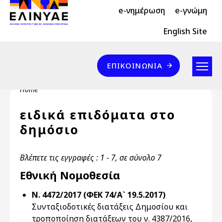
Header Top 2
Skip to main content
e-νημέρωση
e-γνώμη
Header Top
English Site
Επικοινωνία
ΕΠΙΚΟΙΝΩΝΊΑ
Breadcrumb
Home
ειδικά επιδόματα στο
δημόσιο
Βλέπετε τις εγγραφές : 1 - 7, σε σύνολο 7
Εθνική Νομοθεσία
Ν. 4472/2017 (ΦΕΚ 74/Α` 19.5.2017)
Συνταξιοδοτικές διατάξεις Δημοσίου και
τροποποίηση διατάξεων του ν. 4387/2016,