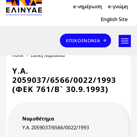
Header Top 2
Skip to main content
e-νημέρωση
e-γνώμη
Header Top
English Site
Επικοινωνία
ΕΠΙΚΟΙΝΩΝΊΑ
Breadcrumb
Home
Εθνική Νομοθεσία
Υ.Α.
2059037/6566/0022/1993
(ΦΕΚ 761/Β` 30.9.1993)
Νομοθέτημα
Υ.Α. 2059037/6566/0022/1993