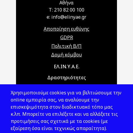
Αθήνα
T: 210 82 00 100
e: info@elinyae.gr
Αποποίηση ευθύνης
GDPR
Πολιτική Β/Π
Δομή κόμβου
Main navigation
ΕΛ.ΙΝ.Υ.Α.Ε.
Δραστηριότητες
Θέματα ΥΑΕ
Χρησιμοποιούμε cookies για να βελτιώσουμε την
Νομοθεσία
online εμπειρία σας, να αναλύουμε την
επισκεψιμότητα στον διαδικτυακό τόπο μας
Εκδόσεις
κ.λπ. Μπορείτε να επιλέξετε και να αλλάξετε τις
προτιμήσεις σας σχετικά με τα cookies (με
Νέα - Εκδηλώσεις
εξαίρεση όσα είναι τεχνικώς απαραίτητα).
Ακολουθήστε μας