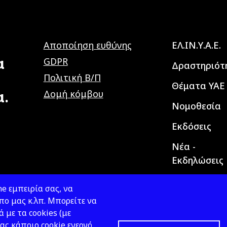
Main navig
Αποποίηση ευθύνης
ΕΛ.ΙΝ.Υ.Α.Ε.
α
GDPR
Δραστηριότ
Πολιτική Β/Π
Θέματα ΥΑΕ
α.
Δομή κόμβου
Νομοθεσία
Εκδόσεις
Νέα -
Εκδηλώσεις
e εμπειρία σας, να
ο μας κ.λπ. Μπορείτε να
ά με τα cookies (με
ας κάποιο cookie ενεργό