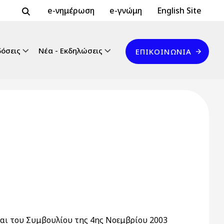
Header Top 2
Header Top
e-νημέρωση
e-γνώμη
English Site
Επικοινωνία
δόσεις
Νέα - Εκδηλώσεις
ΕΠΙΚΟΙΝΩΝΊΑ
και του Συμβουλίου της 4ης Νοεμβρίου 2003