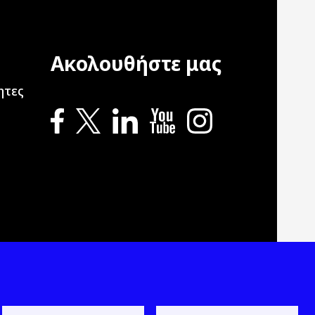
Ακολουθήστε μας
ation
ητες