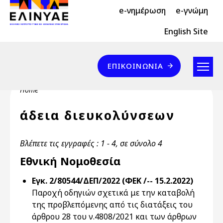
Header Top 2
Skip to main content
e-νημέρωση
e-γνώμη
Header Top
English Site
Επικοινωνία
ΕΠΙΚΟΙΝΩΝΊΑ
Breadcrumb
Home
άδεια διευκολύνσεων
Βλέπετε τις εγγραφές : 1 - 4, σε σύνολο 4
Εθνική Νομοθεσία
Εγκ. 2/80544/ΔΕΠ/2022 (ΦΕΚ /-- 15.2.2022)
Παροχή οδηγιών σχετικά με την καταβολή
της προβλεπόμενης από τις διατάξεις του
άρθρου 28 του ν.4808/2021 και των άρθρων