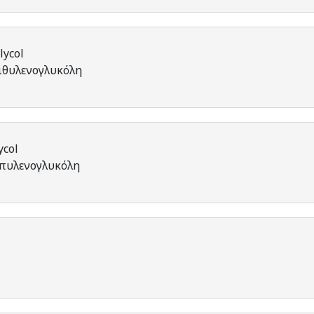
lycol
αιθυλενογλυκόλη
ycol
οπυλενογλυκόλη