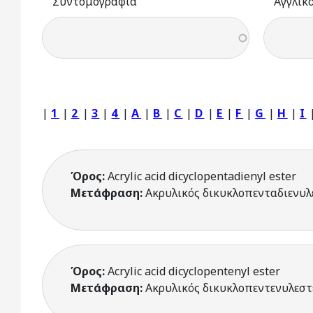
Συντομογραφία
Αγγλικ
|
1
|
2
|
3
|
4
|
A
|
B
|
C
|
D
|
E
|
F
|
G
|
H
|
I
Όρος:
Acrylic acid dicyclopentadienyl ester
Μετάφραση:
Ακρυλικός δικυκλοπενταδιενυλ
Όρος:
Acrylic acid dicyclopentenyl ester
Μετάφραση:
Ακρυλικός δικυκλοπεντενυλεστ