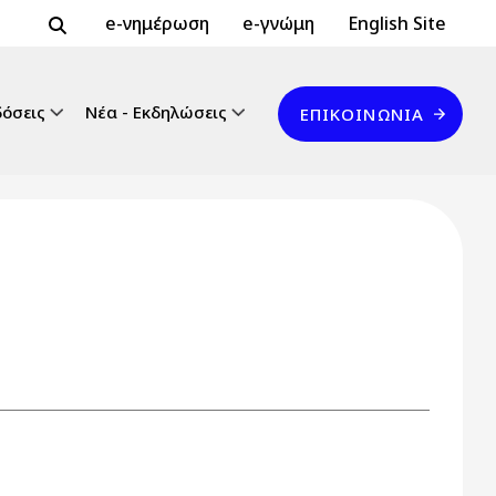
Header Top 2
Header Top
e-νημέρωση
e-γνώμη
English Site
Επικοινωνία
δόσεις
Νέα - Εκδηλώσεις
ΕΠΙΚΟΙΝΩΝΊΑ