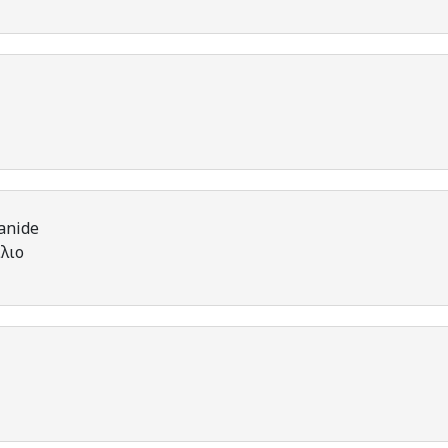
yanide
λιο