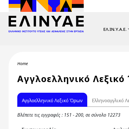
Skip to main content
Main navi
ΕΛ.ΙΝ.Υ.Α.Ε.
Breadcrumb
Home
Αγγλοελληνικό Λεξικό
Primary tabs
Αγγλοελληνικό Λεξικό Όρων
Ελληνοαγγλικό Λ
Βλέπετε τις εγγραφές : 151 - 200, σε σύνολο 12273