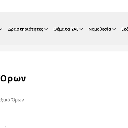
gation
Δραστηριότητες
Θέματα ΥΑΕ
Νομοθεσία
Εκ
 Όρων
εξικό Όρων