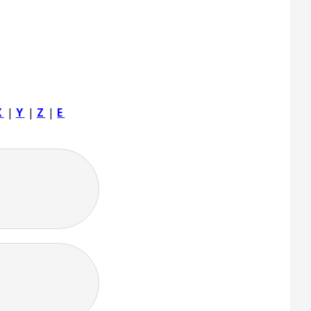
X
|
Y
|
Z
|
Ε