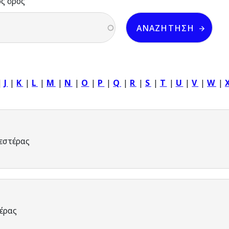
ός όρος
|
J
|
K
|
L
|
M
|
N
|
O
|
P
|
Q
|
R
|
S
|
T
|
U
|
V
|
W
|
εστέρας
έρας