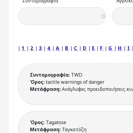
Συντομογραφία
Αγγλικ
|
1
|
2
|
3
|
4
|
A
|
B
|
C
|
D
|
E
|
F
|
G
|
H
|
I
Συντομογραφία:
TWD
Όρος:
tactile warnings of danger
Μετάφραση:
Ανάγλυφες προειδοποιήσεις κι
Όρος:
Tagatose
Μετάφραση:
Ταγκατόζη