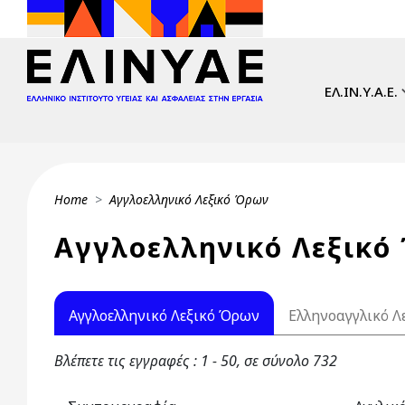
Skip to main content
Main navi
ΕΛ.ΙΝ.Υ.Α.Ε.
Breadcrumb
Home
Αγγλοελληνικό Λεξικό Όρων
Αγγλοελληνικό Λεξικό
Primary tabs
Αγγλοελληνικό Λεξικό Όρων
Ελληνοαγγλικό Λ
Βλέπετε τις εγγραφές : 1 - 50, σε σύνολο 732