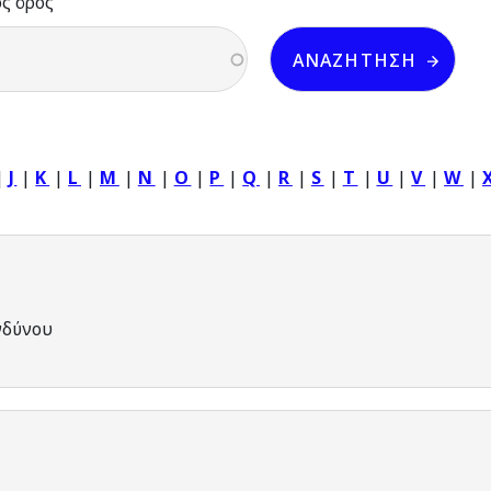
ός όρος
|
J
|
K
|
L
|
M
|
N
|
O
|
P
|
Q
|
R
|
S
|
T
|
U
|
V
|
W
|
νδύνου