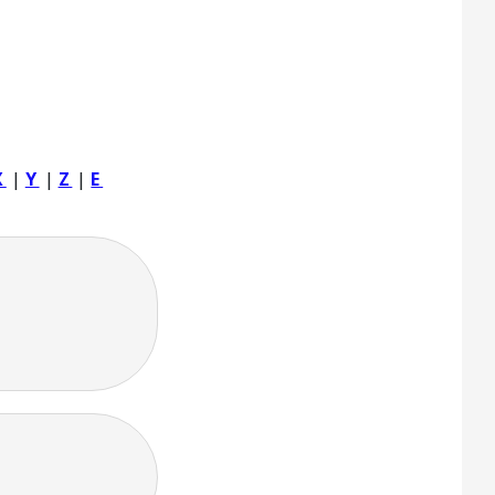
X
|
Y
|
Z
|
Ε