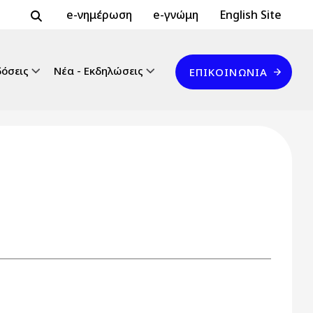
Header Top 2
Header Top
e-νημέρωση
e-γνώμη
English Site
Επικοινωνία
δόσεις
Νέα - Εκδηλώσεις
ΕΠΙΚΟΙΝΩΝΊΑ