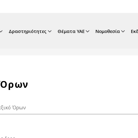
gation
Δραστηριότητες
Θέματα ΥΑΕ
Νομοθεσία
Εκ
 Όρων
εξικό Όρων