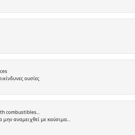
nces
ικίνδυνες ουσίες
ith combustibles…
α μην αναμειχθεί με καύσιμα…