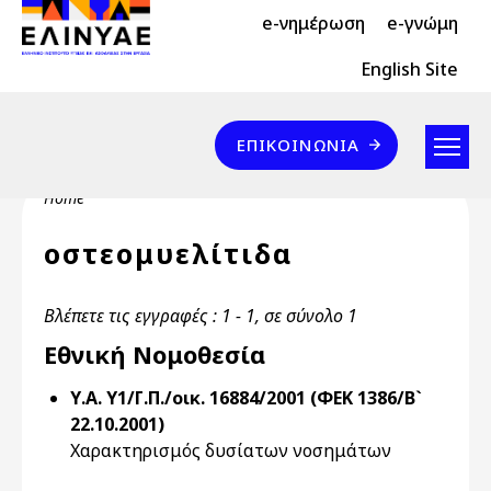
Header Top 2
Skip to main content
e-νημέρωση
e-γνώμη
Header Top
English Site
Επικοινωνία
ΕΠΙΚΟΙΝΩΝΊΑ
Breadcrumb
Home
οστεομυελίτιδα
Βλέπετε τις εγγραφές : 1 - 1, σε σύνολο 1
Εθνική Νομοθεσία
Υ.Α. Υ1/Γ.Π./οικ. 16884/2001 (ΦΕΚ 1386/Β`
22.10.2001)
Χαρακτηρισμός δυσίατων νοσημάτων