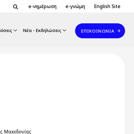
Header Top 2
Header Top
e-νημέρωση
e-γνώμη
English Site
Επικοινωνία
δόσεις
Νέα - Εκδηλώσεις
ΕΠΙΚΟΙΝΩΝΊΑ
ής Μακεδονίας