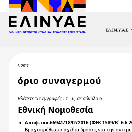
Skip to main content
Main navi
ΕΛ.ΙΝ.Υ.Α.Ε.
Breadcrumb
Home
όριο συναγερμού
Βλέπετε τις εγγραφές : 1 - 6, σε σύνολο 6
Εθνική Νομοθεσία
Αποφ. οικ.66941/1892/2016 (ΦΕΚ 1589/Β` 6.6.2
Βραχυπρόθεσμα σχέδια δράσης για την αντιμε