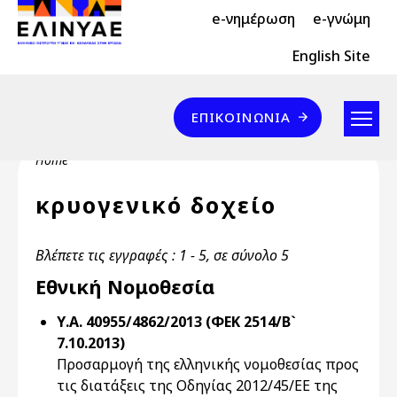
Header Top 2
Skip to main content
e-νημέρωση
e-γνώμη
Header Top
English Site
Επικοινωνία
ΕΠΙΚΟΙΝΩΝΊΑ
Breadcrumb
Home
κρυογενικό δοχείο
Βλέπετε τις εγγραφές : 1 - 5, σε σύνολο 5
Εθνική Νομοθεσία
Υ.Α. 40955/4862/2013 (ΦΕΚ 2514/Β`
7.10.2013)
Προσαρμογή της ελληνικής νομοθεσίας προς
τις διατάξεις της Οδηγίας 2012/45/ΕΕ της