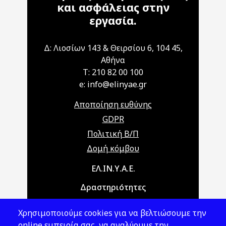
και ασφάλειας στην
εργασία.
Δ: Λιοσίων 143 & Θειρσίου 6, 104 45,
Αθήνα
T: 210 82 00 100
e: info@elinyae.gr
Αποποίηση ευθύνης
GDPR
Πολιτική Β/Π
Δομή κόμβου
Main navigation
ΕΛ.ΙΝ.Υ.Α.Ε.
Δραστηριότητες
Θέματα ΥΑΕ
Χρησιμοποιούμε cookies για να βελτιώσουμε την
Νομοθεσία
online εμπειρία σας, να αναλύουμε την