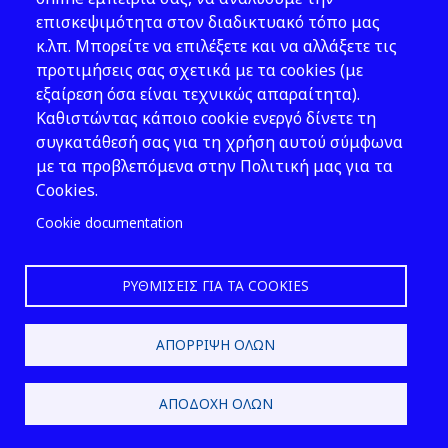
επισκεψιμότητα στον διαδικτυακό τόπο μας
Εκδόσεις
κ.λπ. Μπορείτε να επιλέξετε και να αλλάξετε τις
προτιμήσεις σας σχετικά με τα cookies (με
Νέα - Εκδηλώσεις
εξαίρεση όσα είναι τεχνικώς απαραίτητα).
Ακολουθήστε μας
Καθιστώντας κάποιο cookie ενεργό δίνετε τη
συγκατάθεσή σας για τη χρήση αυτού σύμφωνα
με τα προβλεπόμενα στην Πολιτική μας για τα
Cookies.
Cookie documentation
ΡΥΘΜΊΣΕΙΣ ΓΙΑ ΤΑ COOKIES
2026 © ΕΛ.ΙΝ.Υ.Α.Ε.
ΑΠΌΡΡΙΨΗ ΌΛΩΝ
Design & Development by
ΑΠΟΔΟΧΉ ΌΛΩΝ