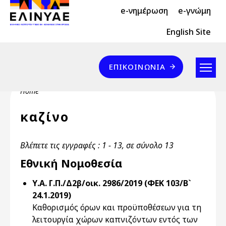
Header Top 2
Skip to main content
e-νημέρωση
e-γνώμη
Header Top
English Site
Επικοινωνία
ΕΠΙΚΟΙΝΩΝΊΑ
Breadcrumb
Home
καζίνο
Βλέπετε τις εγγραφές : 1 - 13, σε σύνολο 13
Εθνική Νομοθεσία
Υ.Α. Γ.Π./Δ2β/οικ. 2986/2019 (ΦΕΚ 103/Β`
24.1.2019)
Καθορισμός όρων και προϋποθέσεων για τη
λειτουργία χώρων καπνιζόντων εντός των