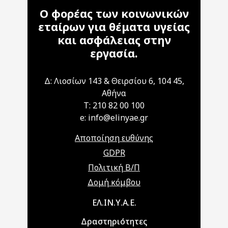
Ο φορέας των κοινωνικών
εταίρων για θέματα υγείας
και ασφάλειας στην
εργασία.
Δ: Λιοσίων 143 & Θειρσίου 6, 104 45,
Αθήνα
T: 210 82 00 100
e: info@elinyae.gr
Αποποίηση ευθύνης
GDPR
Πολιτική Β/Π
Δομή κόμβου
Main navigation
ΕΛ.ΙΝ.Υ.Α.Ε.
Δραστηριότητες