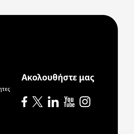
Ακολουθήστε μας
ation
ητες