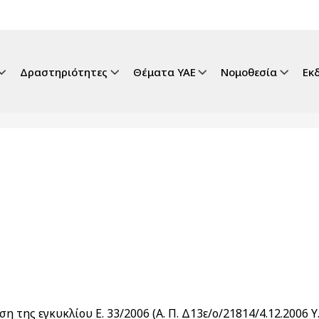
gation
Δραστηριότητες
Θέματα ΥΑΕ
Νομοθεσία
Εκ
η της εγκυκλίου Ε. 33/2006 (Α. Π. Δ13ε/ο/21814/4.12.2006 Υ.