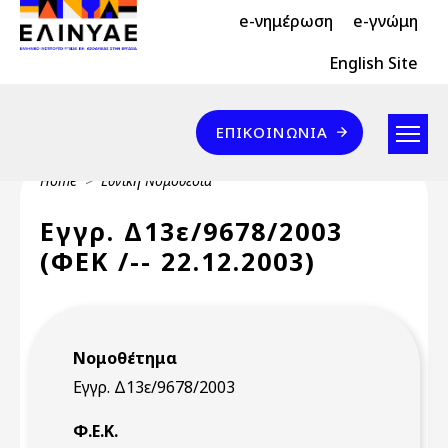
Header Top 2
Skip to main content
e-νημέρωση
e-γνώμη
Header Top
English Site
Επικοινωνία
ΕΠΙΚΟΙΝΩΝΊΑ
Breadcrumb
Home
Εθνική Νομοθεσία
Εγγρ. Δ13ε/9678/2003
(ΦΕΚ /-- 22.12.2003)
Νομοθέτημα
Εγγρ. Δ13ε/9678/2003
Φ.Ε.Κ.