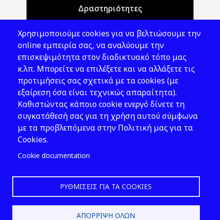
Δραστηριότητες
Θέματα ΥΑΕ
Χρησιμοποιούμε cookies για να βελτιώσουμε την
Νομοθεσία
online εμπειρία σας, να αναλύουμε την
επισκεψιμότητα στον διαδικτυακό τόπο μας
Εκδόσεις
κ.λπ. Μπορείτε να επιλέξετε και να αλλάξετε τις
προτιμήσεις σας σχετικά με τα cookies (με
Νέα - Εκδηλώσεις
εξαίρεση όσα είναι τεχνικώς απαραίτητα).
Ακολουθήστε μας
Καθιστώντας κάποιο cookie ενεργό δίνετε τη
συγκατάθεσή σας για τη χρήση αυτού σύμφωνα
με τα προβλεπόμενα στην Πολιτική μας για τα
Cookies.
Cookie documentation
ΡΥΘΜΊΣΕΙΣ ΓΙΑ ΤΑ COOKIES
2026 © ΕΛ.ΙΝ.Υ.Α.Ε.
ΑΠΌΡΡΙΨΗ ΌΛΩΝ