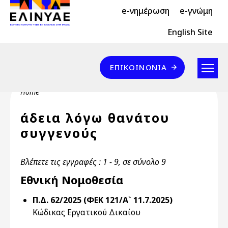
Header Top 2
Skip to main content
e-νημέρωση
e-γνώμη
Header Top
English Site
Επικοινωνία
ΕΠΙΚΟΙΝΩΝΊΑ
Breadcrumb
Home
άδεια λόγω θανάτου
συγγενούς
Βλέπετε τις εγγραφές : 1 - 9, σε σύνολο 9
Εθνική Νομοθεσία
Π.Δ. 62/2025 (ΦΕΚ 121/Α` 11.7.2025)
Κώδικας Εργατικού Δικαίου