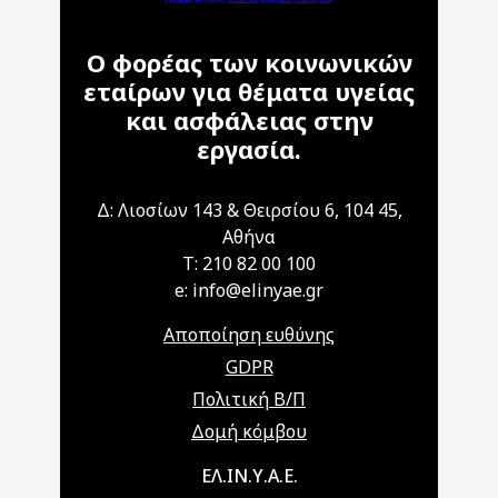
Ο φορέας των κοινωνικών
εταίρων για θέματα υγείας
και ασφάλειας στην
εργασία.
Δ: Λιοσίων 143 & Θειρσίου 6, 104 45,
Αθήνα
T: 210 82 00 100
e: info@elinyae.gr
Αποποίηση ευθύνης
GDPR
Πολιτική Β/Π
Δομή κόμβου
Main navigation
ΕΛ.ΙΝ.Υ.Α.Ε.