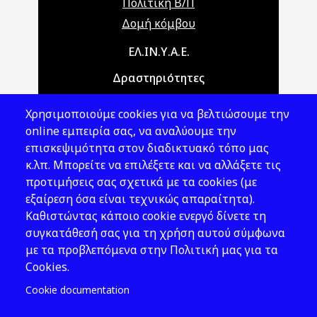
Πολιτική Β/Π
Δομή κόμβου
Main navigation
ΕΛ.ΙΝ.Υ.Α.Ε.
Δραστηριότητες
Θέματα ΥΑΕ
Χρησιμοποιούμε cookies για να βελτιώσουμε την
Νομοθεσία
online εμπειρία σας, να αναλύουμε την
επισκεψιμότητα στον διαδικτυακό τόπο μας
Εκδόσεις
κ.λπ. Μπορείτε να επιλέξετε και να αλλάξετε τις
προτιμήσεις σας σχετικά με τα cookies (με
Νέα - Εκδηλώσεις
εξαίρεση όσα είναι τεχνικώς απαραίτητα).
Ακολουθήστε μας
Καθιστώντας κάποιο cookie ενεργό δίνετε τη
συγκατάθεσή σας για τη χρήση αυτού σύμφωνα
με τα προβλεπόμενα στην Πολιτική μας για τα
Cookies.
Cookie documentation