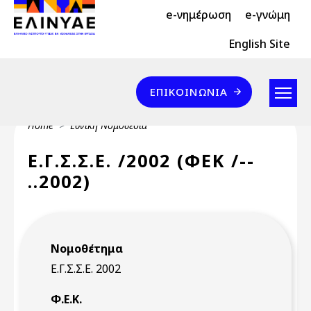
Header Top 2
Skip to main content
e-νημέρωση
e-γνώμη
Header Top
English Site
Επικοινωνία
ΕΠΙΚΟΙΝΩΝΊΑ
Breadcrumb
Home
Εθνική Νομοθεσία
Ε.Γ.Σ.Σ.Ε. /2002 (ΦΕΚ /--
..2002)
Νομοθέτημα
Ε.Γ.Σ.Σ.Ε. 2002
Φ.Ε.Κ.