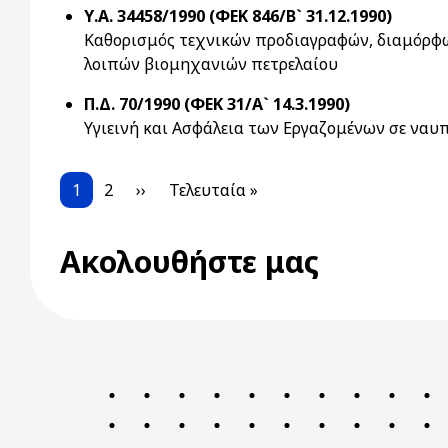
Υ.Α. 34458/1990 (ΦΕΚ 846/Β` 31.12.1990)
Καθορισμός τεχνικών προδιαγραφών, διαμόρφω
λοιπών βιομηχανιών πετρελαίου
Π.Δ. 70/1990 (ΦΕΚ 31/Α` 14.3.1990)
Υγιεινή και Ασφάλεια των Εργαζομένων σε ναυπ
Pagination
Current page
Page
Next page
Last page
1
2
››
Τελευταία »
Ακολουθήστε μας