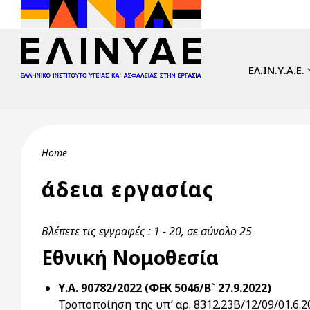
Skip to main content
Main navi
ΕΛ.ΙΝ.Υ.Α.Ε.
Breadcrumb
Home
άδεια εργασίας
Βλέπετε τις εγγραφές : 1 - 20, σε σύνολο 25
Εθνική Νομοθεσία
Υ.Α. 90782/2022 (ΦΕΚ 5046/Β` 27.9.2022)
Τροποποίηση της υπ’ αρ. 8312.23B/12/09/01.6