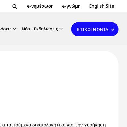
Header Top 2
Header Top
e-νημέρωση
e-γνώμη
English Site
Επικοινωνία
δόσεις
Νέα - Εκδηλώσεις
ΕΠΙΚΟΙΝΩΝΊΑ
αι απαιτούμενα δικαιολογητικά για την χορήγηση