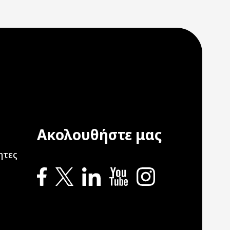
Ακολουθήστε μας
ation
ητες