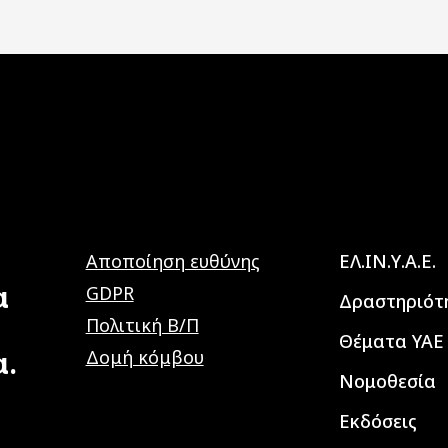
Main navig
Αποποίηση ευθύνης
ΕΛ.ΙΝ.Υ.Α.Ε.
α
GDPR
Δραστηριότ
Πολιτική Β/Π
Θέματα ΥΑΕ
α.
Δομή κόμβου
Νομοθεσία
Εκδόσεις