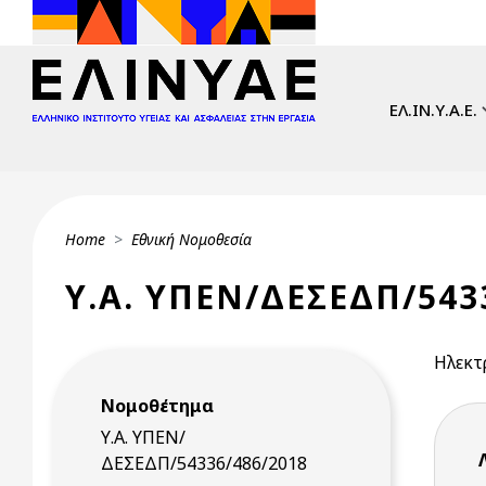
Skip to main content
Main navi
ΕΛ.ΙΝ.Υ.Α.Ε.
Breadcrumb
Home
Εθνική Νομοθεσία
Υ.Α. ΥΠΕΝ/ΔΕΣΕΔΠ/5433
Ηλεκτ
Νομοθέτημα
Υ.Α. ΥΠΕΝ/
ΔΕΣΕΔΠ/54336/486/2018