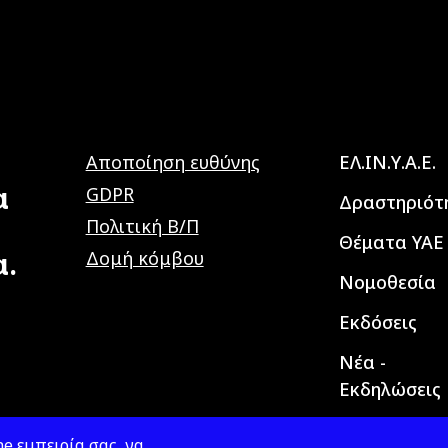
Main navig
Αποποίηση ευθύνης
ΕΛ.ΙΝ.Υ.Α.Ε.
α
GDPR
Δραστηριότ
Πολιτική Β/Π
Θέματα ΥΑΕ
α.
Δομή κόμβου
Νομοθεσία
Εκδόσεις
Νέα -
Εκδηλώσεις
e εμπειρία σας, να