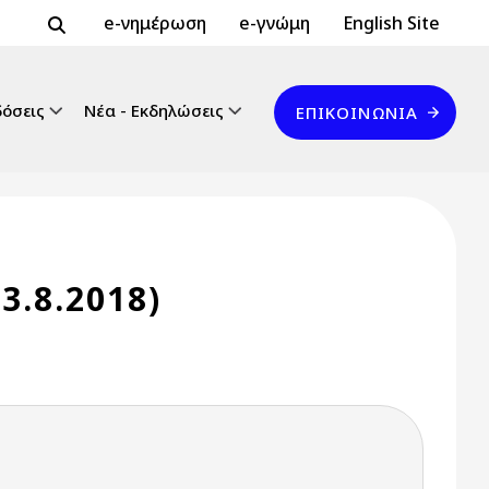
Header Top 2
Header Top
e-νημέρωση
e-γνώμη
English Site
Επικοινωνία
δόσεις
Νέα - Εκδηλώσεις
ΕΠΙΚΟΙΝΩΝΊΑ
3.8.2018)