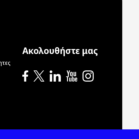
Ακολουθήστε μας
ation
ητες