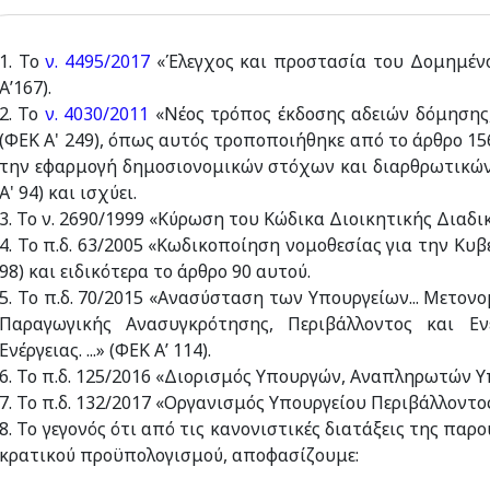
1. Το
ν. 4495/2017
«Έλεγχος και προστασία του Δομημένου
Α’167).
2. Το
ν. 4030/2011
«Νέος τρόπος έκδοσης αδειών δόμησης,
(ΦΕΚ Α' 249), όπως αυτός τροποποιήθηκε από το άρθρο 1
την εφαρμογή δημοσιονομικών στόχων και διαρθρωτικών 
Α' 94) και ισχύει.
3. Το ν. 2690/1999 «Κύρωση του Κώδικα Διοικητικής Διαδικα
4. Το π.δ. 63/2005 «Κωδικοποίηση νομοθεσίας για την Κυ
98) και ειδικότερα το άρθρο 90 αυτού.
5. Το π.δ. 70/2015 «Ανασύσταση των Υπουργείων... Μετονο
Παραγωγικής Ανασυγκρότησης, Περιβάλλοντος και Εν
Ενέργειας. ...» (ΦΕΚ Α’ 114).
6. Το π.δ. 125/2016 «Διορισμός Υπουργών, Αναπληρωτών Υ
7. Το π.δ. 132/2017 «Οργανισμός Υπουργείου Περιβάλλοντος
8. Το γεγονός ότι από τις κανονιστικές διατάξεις της πα
κρατικού προϋπολογισμού, αποφασίζουμε: