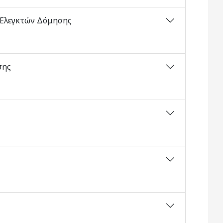
υ Ελεγκτών Δόμησης
σης