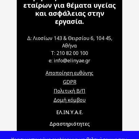
εταίρων για θέματα υγείας
και ασφάλειας στην
εργασία.
Δ: Λιοσίων 143 & Θειρσίου 6, 104 45,
Αθήνα
T: 210 82 00 100
e: info@elinyae.gr
Αποποίηση ευθύνης
GDPR
Πολιτική Β/Π
Δομή κόμβου
Main navigation
ΕΛ.ΙΝ.Υ.Α.Ε.
Δραστηριότητες
Θέματα ΥΑΕ