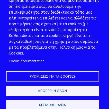
Χρησιμοποιούμε cookies για να βελτιώσουμε την
Νομοθεσία
online εμπειρία σας, να αναλύουμε την
επισκεψιμότητα στον διαδικτυακό τόπο μας
Εκδόσεις
κ.λπ. Μπορείτε να επιλέξετε και να αλλάξετε τις
προτιμήσεις σας σχετικά με τα cookies (με
Νέα - Εκδηλώσεις
εξαίρεση όσα είναι τεχνικώς απαραίτητα).
Ακολουθήστε μας
Καθιστώντας κάποιο cookie ενεργό δίνετε τη
συγκατάθεσή σας για τη χρήση αυτού σύμφωνα
με τα προβλεπόμενα στην Πολιτική μας για τα
Cookies.
Cookie documentation
ΡΥΘΜΊΣΕΙΣ ΓΙΑ ΤΑ COOKIES
2026 © ΕΛ.ΙΝ.Υ.Α.Ε.
ΑΠΌΡΡΙΨΗ ΌΛΩΝ
Design & Development by
ΑΠΟΔΟΧΉ ΌΛΩΝ