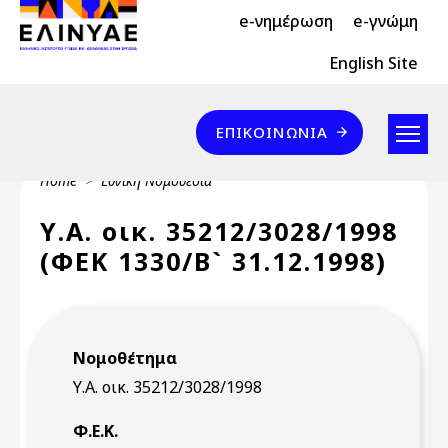
Header Top 2
Skip to main content
e-νημέρωση
e-γνώμη
Header Top
English Site
Επικοινωνία
ΕΠΙΚΟΙΝΩΝΊΑ
Breadcrumb
Home
Εθνική Νομοθεσία
Υ.Α. οικ. 35212/3028/1998
(ΦΕΚ 1330/Β` 31.12.1998)
Νομοθέτημα
Υ.Α. οικ. 35212/3028/1998
Φ.Ε.Κ.