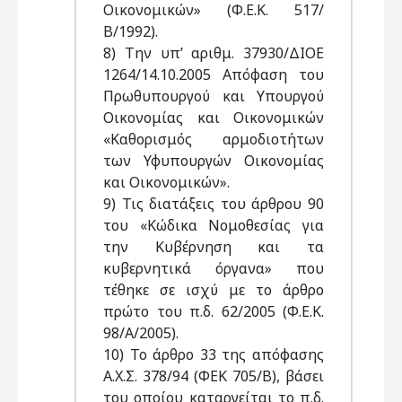
Οικονομικών» (Φ.Ε.Κ. 517/
Β/1992).
8) Την υπ’ αριθμ. 37930/ΔΙΟΕ
1264/14.10.2005 Απόφαση του
Πρωθυπουργού και Υπουργού
Οικονομίας και Οικονομικών
«Καθορισμός αρμοδιοτήτων
των Υφυπουργών Οικονομίας
και Οικονομικών».
9) Τις διατάξεις του άρθρου 90
του «Κώδικα Νομοθεσίας για
την Κυβέρνηση και τα
κυβερνητικά όργανα» που
τέθηκε σε ισχύ με το άρθρο
πρώτο του π.δ. 62/2005 (Φ.Ε.Κ.
98/Α/2005).
10) Το άρθρο 33 της απόφασης
Α.Χ.Σ. 378/94 (ΦΕΚ 705/Β), βάσει
του οποίου καταργείται το π.δ.