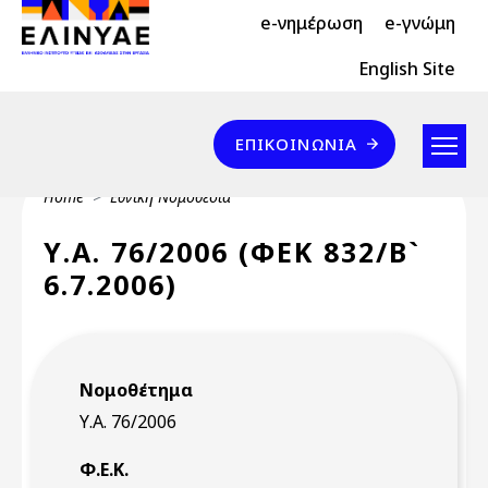
Header Top 2
Skip to main content
e-νημέρωση
e-γνώμη
Header Top
English Site
Επικοινωνία
ΕΠΙΚΟΙΝΩΝΊΑ
Breadcrumb
Home
Εθνική Νομοθεσία
Υ.Α. 76/2006 (ΦΕΚ 832/Β`
6.7.2006)
Νομοθέτημα
Υ.Α. 76/2006
Φ.Ε.Κ.