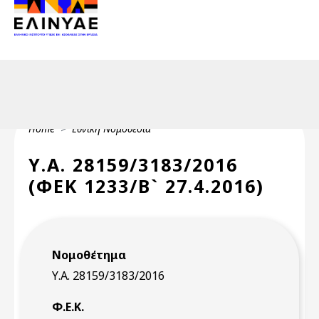
Header Top 2
Skip to main content
Header Top
Breadcrumb
Home
Εθνική Νομοθεσία
Υ.Α. 28159/3183/2016
(ΦΕΚ 1233/Β` 27.4.2016)
Νομοθέτημα
Υ.Α. 28159/3183/2016
Φ.Ε.Κ.