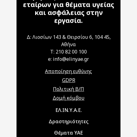
εταίρων για θέματα υγείας
και ασφάλειας στην
εργασία.
Δ: Λιοσίων 143 & Θειρσίου 6, 104 45,
Αθήνα
T: 210 82 00 100
e: info@elinyae.gr
Αποποίηση ευθύνης
GDPR
Πολιτική Β/Π
Δομή κόμβου
Main navigation
ΕΛ.ΙΝ.Υ.Α.Ε.
Δραστηριότητες
Θέματα ΥΑΕ