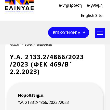
Header Top 2
Skip to main content
e-νημέρωση
e-γνώμη
Header Top
English Site
Επικοινωνία
ΕΠΙΚΟΙΝΩΝΊΑ
Breadcrumb
Home
Εθνική Νομοθεσία
Υ.Α. 2133.2/4866/2023
/2023 (ΦΕΚ 469/Β`
2.2.2023)
Νομοθέτημα
Υ.Α. 2133.2/4866/2023 /2023