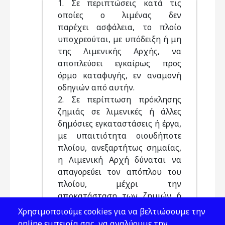
1. Σε περιπτώσεις κατά τις
οποίες ο λιμένας δεν
παρέχει ασφάλεια, το πλοίο
υποχρεούται, με υπόδειξη ή μη
της Λιμενικής Αρχής, να
αποπλεύσει εγκαίρως προς
όρμο καταφυγής, εν αναμονή
οδηγιών από αυτήν.
2. Σε περίπτωση πρόκλησης
ζημιάς σε λιμενικές ή άλλες
δημόσιες εγκαταστάσεις ή έργα,
με υπαιτιότητα οιουδήποτε
πλοίου, ανεξαρτήτως σημαίας,
η Λιμενική Αρχή δύναται να
απαγορεύει τον απόπλου του
πλοίου, μέχρι την
αποκατάσταση των ζημιών ή
την κατάθεση σχετικής
Χρησιμοποιούμε cookies για να βελτιώσουμε την
εγγυητικής επιστολής
online εμπειρία σας, να αναλύουμε την