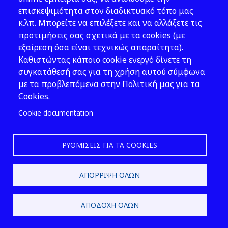
τραπέζης.
επισκεψιμότητα στον διαδικτυακό τόπο μας
κ.λπ. Μπορείτε να επιλέξετε και να αλλάξετε τις
προτιμήσεις σας σχετικά με τα cookies (με
εξαίρεση όσα είναι τεχνικώς απαραίτητα).
ΚΕΦΑΛΑΙΟ Ζ: ΦΩΤΑ ΦΩΤΙΕΣ ΣΗΜΑΤΑ
Καθιστώντας κάποιο cookie ενεργό δίνετε τη
συγκατάθεσή σας για τη χρήση αυτού σύμφωνα
Άρθρο 16
με τα προβλεπόμενα στην Πολιτική μας για τα
Cookies.
Cookie documentation
1. Απαγορεύεται, σε παραλιακά
κτίσματα, εγκαταστάσεις και
ΡΥΘΜΊΣΕΙΣ ΓΙΑ ΤΑ COOKIES
χώρους, η τοποθέτηση ερυθρών
και πράσινων φανών ή
ΑΠΌΡΡΙΨΗ ΌΛΩΝ
φωτεινών διαφημίσεων, κατά
τρόπο που προκαλεί σύγχυση
προς τα νυκτερινά σήματα
ΑΠΟΔΟΧΉ ΌΛΩΝ
φάρων, φανών αγκυροβολίας,