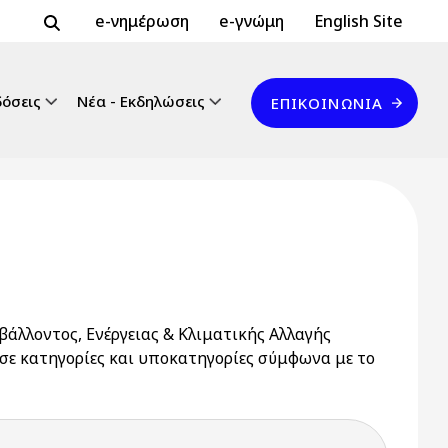
Header Top 2
Header Top
e-νημέρωση
e-γνώμη
English Site
Επικοινωνία
δόσεις
Νέα - Εκδηλώσεις
ΕΠΙΚΟΙΝΩΝΊΑ
άλλοντος, Ενέργειας & Κλιματικής Αλλαγής
σε κατηγορίες και υποκατηγορίες σύμφωνα με το