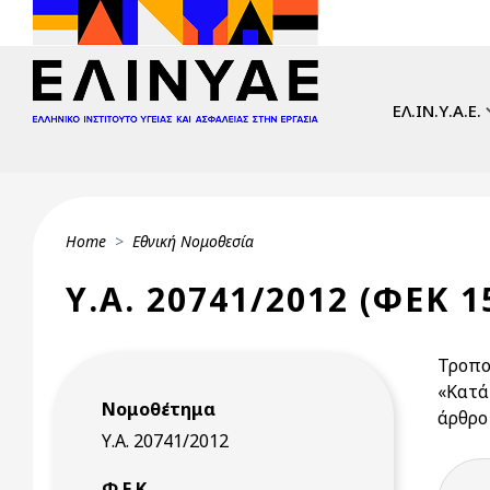
Skip to main content
Main navi
ΕΛ.ΙΝ.Υ.Α.Ε.
Breadcrumb
Home
Εθνική Νομοθεσία
Υ.Α. 20741/2012 (ΦΕΚ 1
Τροπο
«Κατά
Νομοθέτημα
άρθρο 
Υ.Α. 20741/2012
Φ.Ε.Κ.