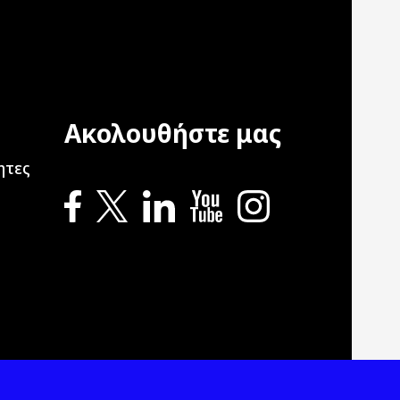
Ακολουθήστε μας
ation
ητες