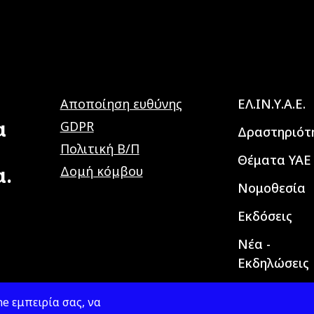
Main navig
Αποποίηση ευθύνης
ΕΛ.ΙΝ.Υ.Α.Ε.
α
GDPR
Δραστηριότ
Πολιτική Β/Π
Θέματα ΥΑΕ
α.
Δομή κόμβου
Νομοθεσία
Εκδόσεις
Νέα -
Εκδηλώσεις
e εμπειρία σας, να