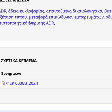
ΛΈΞΕΙΣ KΛΕΙΔΙΆ
ADR
,
άδεια κυκλοφορίας
,
απαιτούμενα δικαιολογητικά
,
βυτ
εξέταση τύπου
,
μεταφορά επικίνδυνων εμπορευμάτων
,
οδ
πιστοποιητικό έγκρισης ADR
,
ΣΧΕΤΙΚΆ ΚΕΊΜΕΝΑ
Συνημμένο
ΦΕΚ 6006Β_2024