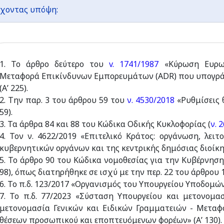
χοντας υπόψη:
1. Το άρθρο δεύτερο του
v. 1741/1987
«Κύρωση Ευρωπ
Μεταφορά Επικίνδυνων Εμπορευμάτων (ΑDR) που υπογράφ
(Α’ 225).
2. Την παρ. 3 του άρθρου 59 του
ν. 4530/2018
«Ρυθμίσεις 
59).
3. Τα άρθρα 84 και 88 του Κώδικα Οδικής Κυκλοφορίας (
ν. 
4. Τον ν. 4622/2019 «Επιτελικό Κράτος: οργάνωση, λει
κυβερνητικών οργάνων και της κεντρικής δημόσιας διοίκησ
5. Το άρθρο 90 του Κώδικα νομοθεσίας για την Κυβέρνηση 
98), όπως διατηρήθηκε σε ισχύ με την περ. 22 του άρθρου 11
6. Το π.δ. 123/2017 «Οργανισμός του Υπουργείου Υποδομών
7. Το π.δ. 77/2023 «Σύσταση Υπουργείου και μετονομα
μετονομασία Γενικών και Ειδικών Γραμματειών - Μετα
θέσεων προσωπικού και εποπτευόμενων φορέων» (Α’ 130).