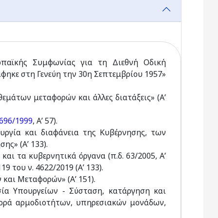
αϊκής Συμφωνίας για τη Διεθνή Οδική
ηκε στη Γενεύη την 30η Σεπτεμβρίου 1957»
θεμάτων μεταφορών και άλλες διατάξεις» (Α’
2696/1999
, Α’ 57).
τουργία και διαφάνεια της Κυβέρνησης, των
ης» (Α’ 133).
και τα κυβερνητικά όργανα (π.δ. 63/2005, Α’
9 του ν. 4622/2019 (Α’ 133).
 και Μεταφορών» (Α’ 151).
σία Υπουργείων - Σύσταση, κατάργηση και
φορά αρμοδιοτήτων, υπηρεσιακών μονάδων,