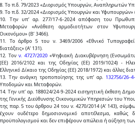
8. Το π.δ. 79/2023 «Διορισμός Υπουργών, Αναπληρωτών Υπ
9. Το π.δ. 32/2024 «Διορισμός Υπουργών και Υφυπουργών» (Α
10. Την υπ’ αρ. 277/17-6-2024 απόφαση του Πρωθυ
Μεταφορών «Ανάθεση αρμοδιοτήτων στον Υφυπουρ
Οικονόμου» (Β’ 3466).
11. Το άρθρο 5 του ν. 3469/2006 «Εθνικό Τυπογραφεί
διατάξεις» (Α’ 131).
12. Τον
ν. 4727/2020
«Ψηφιακή Διακυβέρνηση (Ενσωμάτω
(ΕΕ) 2016/2102 και της Οδηγίας (ΕΕ) 2019/1024) - Ηλ
Ελληνικό Δίκαιο της Οδηγίας (ΕΕ) 2018/1972) και άλλες διατά
13. Την ανάγκη τροποποίησης της υπ’ αρ.
132756/26-4-
Υποδομών και Μεταφορών.
14. Την υπ’ αρ. 188024/24-9-2024 εισηγητική έκθεση Δ
της Γενικής Διεύθυνσης Οικονομικών Υπηρεσιών του Υπου
της παρ. 5 του άρθρου 24 του ν. 4270/2014 (Α’ 143), σύμ
έχουν ουδέτερο δημοσιονομικό αποτέλεσμα, καθώς 
προϋπολογισμού και δεν επιφέρουν απώλεια ή αύξηση τω