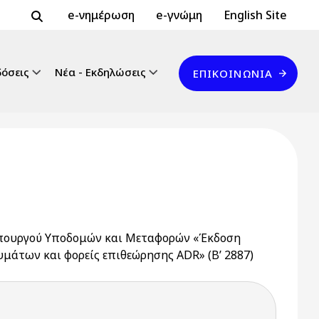
Header Top 2
Header Top
e-νημέρωση
e-γνώμη
English Site
Επικοινωνία
δόσεις
Νέα - Εκδηλώσεις
ΕΠΙΚΟΙΝΩΝΊΑ
υπουργού Υποδομών και Μεταφορών «Έκδοση
άτων και φορείς επιθεώρησης ADR» (Β’ 2887)