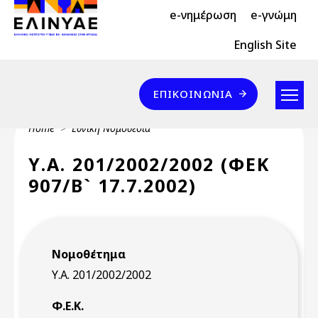
Header Top 2
Skip to main content
e-νημέρωση
e-γνώμη
Header Top
English Site
Επικοινωνία
ΕΠΙΚΟΙΝΩΝΊΑ
Breadcrumb
Home
Εθνική Νομοθεσία
Υ.Α. 201/2002/2002 (ΦΕΚ
907/Β` 17.7.2002)
Νομοθέτημα
Υ.Α. 201/2002/2002
Φ.Ε.Κ.