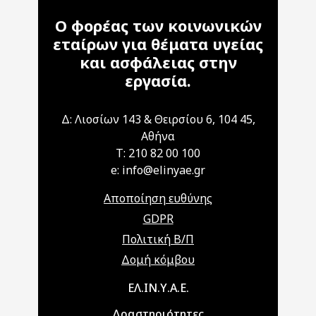
Ο φορέας των κοινωνικών
εταίρων για θέματα υγείας
και ασφάλειας στην
εργασία.
Δ: Λιοσίων 143 & Θειρσίου 6, 104 45,
Αθήνα
T: 210 82 00 100
e: info@elinyae.gr
Αποποίηση ευθύνης
GDPR
Πολιτική Β/Π
Δομή κόμβου
Main navigation
ΕΛ.ΙΝ.Υ.Α.Ε.
Δραστηριότητες