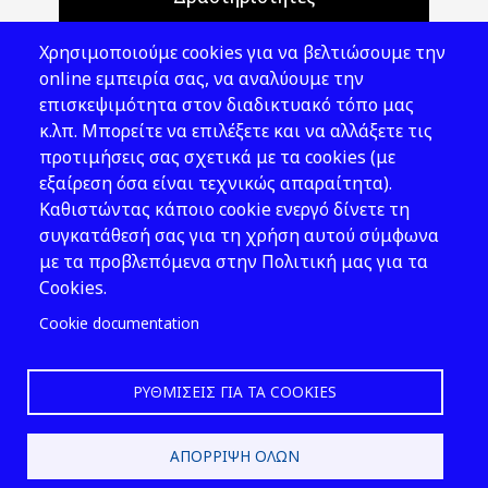
Θέματα ΥΑΕ
Χρησιμοποιούμε cookies για να βελτιώσουμε την
Νομοθεσία
online εμπειρία σας, να αναλύουμε την
επισκεψιμότητα στον διαδικτυακό τόπο μας
Εκδόσεις
κ.λπ. Μπορείτε να επιλέξετε και να αλλάξετε τις
προτιμήσεις σας σχετικά με τα cookies (με
Νέα - Εκδηλώσεις
εξαίρεση όσα είναι τεχνικώς απαραίτητα).
Ακολουθήστε μας
Καθιστώντας κάποιο cookie ενεργό δίνετε τη
συγκατάθεσή σας για τη χρήση αυτού σύμφωνα
με τα προβλεπόμενα στην Πολιτική μας για τα
Cookies.
Cookie documentation
ΡΥΘΜΊΣΕΙΣ ΓΙΑ ΤΑ COOKIES
2026 © ΕΛ.ΙΝ.Υ.Α.Ε.
ΑΠΌΡΡΙΨΗ ΌΛΩΝ
Design & Development by