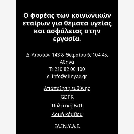
Ο φορέας των κοινωνικών
εταίρων για θέματα υγείας
και ασφάλειας στην
εργασία.
Δ: Λιοσίων 143 & Θειρσίου 6, 104 45,
Αθήνα
T: 210 82 00 100
e: info@elinyae.gr
Αποποίηση ευθύνης
GDPR
Πολιτική Β/Π
Δομή κόμβου
Main navigation
ΕΛ.ΙΝ.Υ.Α.Ε.