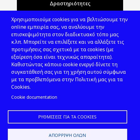
Δραστηριότητες
Θέματα ΥΑΕ
Χρησιμοποιούμε cookies για να βελτιώσουμε την
Νομοθεσία
online εμπειρία σας, να αναλύουμε την
επισκεψιμότητα στον διαδικτυακό τόπο μας
Εκδόσεις
κ.λπ. Μπορείτε να επιλέξετε και να αλλάξετε τις
προτιμήσεις σας σχετικά με τα cookies (με
Νέα - Εκδηλώσεις
εξαίρεση όσα είναι τεχνικώς απαραίτητα).
Ακολουθήστε μας
Καθιστώντας κάποιο cookie ενεργό δίνετε τη
συγκατάθεσή σας για τη χρήση αυτού σύμφωνα
με τα προβλεπόμενα στην Πολιτική μας για τα
Cookies.
Cookie documentation
ΡΥΘΜΊΣΕΙΣ ΓΙΑ ΤΑ COOKIES
2026 © ΕΛ.ΙΝ.Υ.Α.Ε.
ΑΠΌΡΡΙΨΗ ΌΛΩΝ