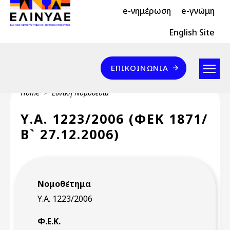
Header Top 2
Skip to main content
e-νημέρωση
e-γνώμη
Header Top
English Site
Επικοινωνία
ΕΠΙΚΟΙΝΩΝΊΑ
Breadcrumb
Home
Εθνική Νομοθεσία
Υ.Α. 1223/2006 (ΦΕΚ 1871/
Β` 27.12.2006)
Νομοθέτημα
Υ.Α. 1223/2006
Φ.Ε.Κ.