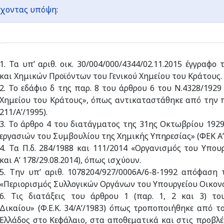
χοντας υπόψη:
1. Τα υπ’ αριθ. οικ. 30/004/000/4344/02.11.2015 έγγραφ
και Χημικών Προϊόντων του Γενικού Χημείου του Κράτους.
2. Το εδάφιο δ της παρ. 8 του άρθρου 6 του Ν.4328/1929
Χημείου του Κράτους», όπως αντικαταστάθηκε από την π
211/Α’/1995).
3. Το άρθρο 4 του διατάγματος της 31ης Οκτωβρίου 1929
εργασιών του Συμβουλίου της Χημικής Υπηρεσίας» (ΦΕΚ Α’
4. Τα Π.δ. 284/1988 και 111/2014 «Οργανισμός του Υπου
και Α’ 178/29.08.2014), όπως ισχύουν.
5. Την υπ’ αριθ. 1078204/927/0006Α/6-8-1992 απόφαση
«Περιορισμός Συλλογικών Οργάνων του Υπουργείου Οικονο
6. Τις διατάξεις του άρθρου 1 (παρ. 1, 2 και 3) το
Δικαίου» (Φ.Ε.Κ. 34/Α’/1983) όπως τροποποιήθηκε από 
Ελλάδος στο Κεφάλαιο, στα αποθεματικά και στις προβλ