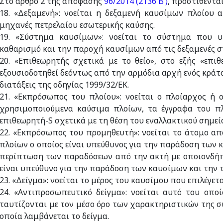
Στο άρθρο 2 της απόφασης
96/2014 (2136 Β’)
, προστίθεντα
18. «Δεξαμενή»: νοείται η δεξαμενή καυσίμων πλοίου 
μηχανές πετρελαίου εσωτερικής καύσης.
19. «Σύστημα καυσίμων»: νοείται το σύστημα που υ
καθαρισμό και την παροχή καυσίμων από τις δεξαμενές σ
20. «Επιθεωρητής σχετικά με το θείο», στο εξής «επι
εξουσιοδοτηθεί δεόντως από την αρμόδια αρχή ενός κράτ
διατάξεις της οδηγίας 1999/32/ΕΚ.
21. «Εκπρόσωπος του πλοίου»: νοείται ο πλοίαρχος ή 
χρησιμοποιούμενα καύσιμα πλοίων, τα έγγραφα του πλ
επιθεωρητή-S σχετικά με τη θέση του εναλλακτικού σημεί
22. «Εκπρόσωπος του προμηθευτή»: νοείται το άτομο απ
πλοίων ο οποίος είναι υπεύθυνος για την παράδοση των 
περίπτωση των παραδόσεων από την ακτή με οποιονδήπ
είναι υπεύθυνο για την παράδοση των καυσίμων και την 
23. «Δείγμα»: νοείται το μέρος του καυσίμου που επιλέγε
24. «Αντιπροσωπευτικό δείγμα»: νοείται αυτό του οπο
ταυτίζονται με τον μέσο όρο των χαρακτηριστικών της 
οποία λαμβάνεται το δείγμα.