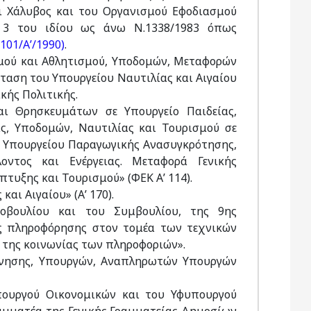
ι Χάλυβος και του Οργανισμού Εφοδιασμού
υ 3 του ιδίου ως άνω Ν.1338/1983 όπως
 101/Α’/1990)
.
σμού και Αθλητισμού, Υποδομών, Μεταφορών
ταση του Υπουργείου Ναυτιλίας και Αιγαίου
κής Πολιτικής.
αι Θρησκευμάτων σε Υπουργείο Παιδείας,
ς, Υποδομών, Ναυτιλίας και Τουρισμού σε
υ Υπουργείου Παραγωγικής Ανασυγκρότησης,
λοντος και Ενέργειας. Μεταφορά Γενικής
τυξης και Τουρισμού» (ΦΕΚ Α’ 114).
και Αιγαίου» (Α’ 170).
νοβουλίου και του Συμβουλίου, της 9ης
ας πληροφόρησης στον τομέα των τεχνικών
 της κοινωνίας των πληροφοριών».
έρνησης, Υπουργών, Αναπληρωτών Υπουργών
πουργού Οικονομικών και του Υφυπουργού