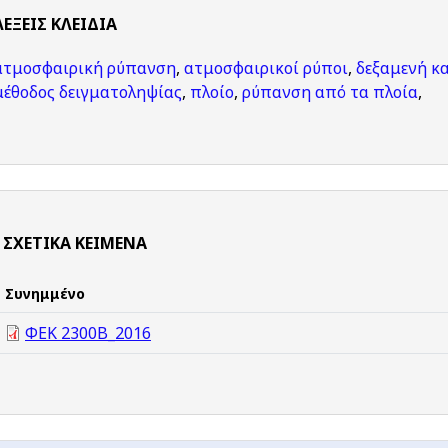
ΛΈΞΕΙΣ KΛΕΙΔΙΆ
ατμοσφαιρική ρύπανση
,
ατμοσφαιρικοί ρύποι
,
δεξαμενή κ
μέθοδος δειγματοληψίας
,
πλοίο
,
ρύπανση από τα πλοία
,
ΣΧΕΤΙΚΆ ΚΕΊΜΕΝΑ
Συνημμένο
ΦΕΚ 2300Β_2016