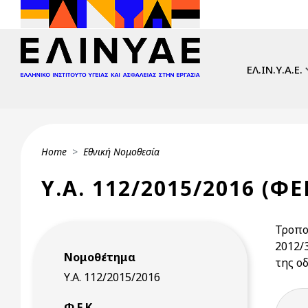
Skip to main content
Main navi
ΕΛ.ΙΝ.Υ.Α.Ε.
Breadcrumb
Home
Εθνική Νομοθεσία
Υ.Α. 112/2015/2016 (ΦΕ
Τροπο
2012/
Νομοθέτημα
της ο
Υ.Α. 112/2015/2016
Φ.Ε.Κ.