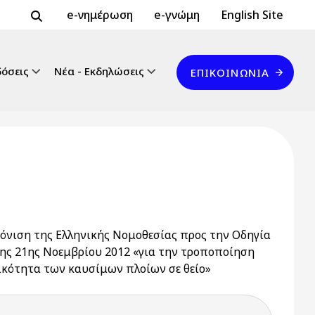
Header Top 2
Header Top
e-νημέρωση
e-γνώμη
English Site
Επικοινωνία
δόσεις
Νέα - Εκδηλώσεις
ΕΠΙΚΟΙΝΩΝΊΑ
όνιση της Ελληνικής Νομοθεσίας προς την Οδηγία
της 21ης Νοεμβρίου 2012 «για την τροποποίηση
τικότητα των καυσίμων πλοίων σε θείο»