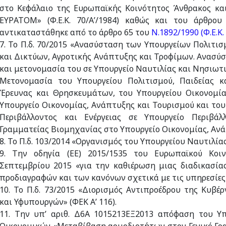
στο Κεφάλαιο της Ευρωπαϊκής Κοινότητος Άνθρακος κα
ΕΥΡΑΤΟΜ» (Φ.Ε.Κ. 70/Α’/1984) καθώς και του άρθρο
αντικαταστάθηκε από το άρθρο 65 του
Ν.1892/1990 (Φ.Ε.Κ.
7. Το Π.δ. 70/2015 «Ανασύσταση των Υπουργείων Πολιτι
και Δικτύων, Αγροτικής Ανάπτυξης και Τροφίμων. Ανασύσ
και μετονομασία του σε Υπουργείο Ναυτιλίας και Νησιωτι
Μετονομασία του Υπουργείου Πολιτισμού, Παιδείας κ
Έρευνας και Θρησκευμάτων, του Υπουργείου Οικονομία
Υπουργείο Οικονομίας, Ανάπτυξης και Τουρισμού και το
Περιβάλλοντος και Ενέργειας σε Υπουργείο Περιβάλ
Γραμματείας Βιομηχανίας στο Υπουργείο Οικονομίας, Ανάπ
8. Το Π.δ. 103/2014 «Οργανισμός του Υπουργείου Ναυτιλίας 
9. Την οδηγία (ΕΕ) 2015/1535 του Ευρωπαϊκού Κοι
Σεπτεμβρίου 2015 «για την καθιέρωση μιας διαδικασί
προδιαγραφών και των κανόνων σχετικά με τις υπηρεσίες
10. Το Π.δ. 73/2015 «Διορισμός Αντιπροέδρου της Κυβ
και Υφυπουργών» (ΦΕΚ Α’ 116).
11. Την υπ’ αριθ. Δ6Α 1015213ΕΞ2013 απόφαση του Υ