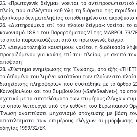
25. «Πρωτογενές δείγμα»: νοείται το αντιπροσωπευτικό
πλοίο, που συλλέγεται καθ ’όλη τη διάρκεια της περιόδο
εξοπλισμό δειγματοληψίας τοποθετημένο στο ακροφύσιο 
26. «Διατηρούμενο επί του πλοίου δείγμα»: νοείται το
κανονισμό 18.8.1 του Παραρτήματος VI της MARPOL 73/78
το οποίο παρασκευάζεται από το πρωτογενές δείγμα.
27. «Δειγματοληψία καυσίμου»: νοείται η διαδικασία λ
προοριζόμενου για καύση επί του πλοίου, με σκοπό το
απόφαση.
28. «Σύστημα ενημέρωσης της Ένωσης», στο εξής «THETI
τα δεδομένα του λιμένα κατάπλου των πλοίων στο πλαίσ
διαχείρισης πληροφοριών που συστάθηκε με το άρθρο 2
Κοινοβουλίου και του Συμβουλίου («SafeSeaNet»), το οπ
σχετικά με τα αποτελέσματα των επιμέρους ελέγχων συμ
το οποίο λειτουργεί υπό την ευθύνη του Ευρωπαϊκού Ορ
Ένωση αναπτύσσει μηχανισμό στόχευσης με βάση τον 
αποτελέσματα των επιμέρους ελέγχων συμμόρφωσης 
οδηγίας 1999/32/ΕΚ.