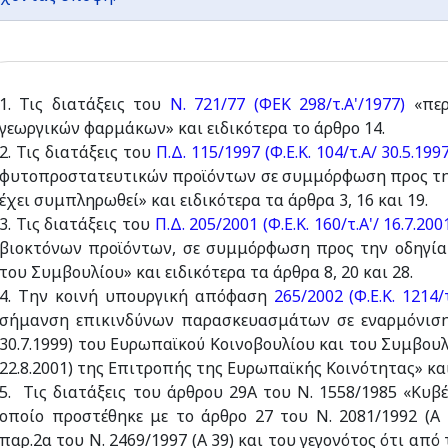
1. Τις διατάξεις του
Ν. 721/77 (ΦΕΚ 298/τ.Α'/1977)
«περ
γεωργικών φαρμάκων» και ειδικότερα το άρθρο 14.
2. Τις διατάξεις του
Π.Δ. 115/1997 (Φ.Ε.Κ. 104/τ.Α/ 30.5.199
φυτοπροστατευτικών προϊόντων σε συμμόρφωση προς την
έχει συμπληρωθεί» και ειδικότερα τα άρθρα 3, 16 και 19.
3. Τις διατάξεις του
Π.Δ. 205/2001 (Φ.Ε.Κ. 160/τ.Α'/ 16.7.200
βιοκτόνων προϊόντων, σε συμμόρφωση προς την οδηγία 
του Συμβουλίου» και ειδικότερα τα άρθρα 8, 20 και 28.
4. Την κοινή υπουργική απόφαση
265/2002 (Φ.Ε.Κ. 1214/
σήμανση επικινδύνων παρασκευασμάτων σε εναρμόνιση 
30.7.1999) του Ευρωπαϊκού Κοινοβουλίου και του Συμβουλί
22.8.2001) της Επιτροπής της Ευρωπαϊκής Κοινότητας» και ε
5. Τις διατάξεις του άρθρου 29Α του Ν. 1558/1985 «Κυβ
οποίο προστέθηκε με το άρθρο 27 του Ν. 2081/1992 (Α
παρ.2α του Ν. 2469/1997 (Α 39) και του γεγονότος ότι από