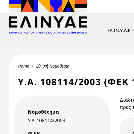
Skip to main content
Main navi
ΕΛ.ΙΝ.Υ.Α.Ε.
Breadcrumb
Home
Εθνική Νομοθεσία
Υ.Α. 108114/2003 (ΦΕΚ 
Διαδι
προς 
Νομοθέτημα
Υ.Α. 108114/2003
Φ.Ε.Κ.