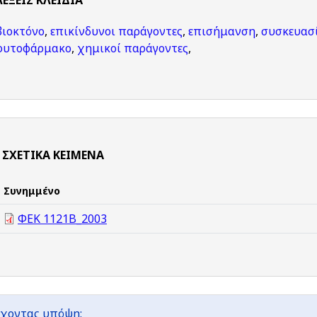
ΛΈΞΕΙΣ KΛΕΙΔΙΆ
βιοκτόνο
,
επικίνδυνοι παράγοντες
,
επισήμανση
,
συσκευασ
φυτοφάρμακο
,
χημικοί παράγοντες
,
ΣΧΕΤΙΚΆ ΚΕΊΜΕΝΑ
Συνημμένο
ΦΕΚ 1121Β_2003
χοντας υπόψη: