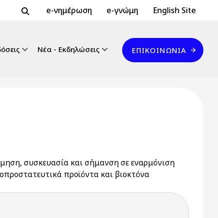
Header Top 2
Header Top
e-νημέρωση
e-γνώμη
English Site
Επικοινωνία
δόσεις
Νέα - Εκδηλώσεις
ΕΠΙΚΟΙΝΩΝΊΑ
νόμηση, συσκευασία και σήμανση σε εναρμόνιση
υτοπροστατευτικά προϊόντα και βιοκτόνα