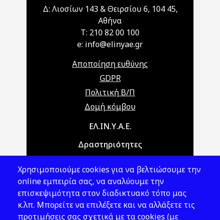
Δ: Λιοσίων 143 & Θειρσίου 6, 104 45,
Αθήνα
T: 210 82 00 100
e: info@elinyae.gr
Αποποίηση ευθύνης
GDPR
Πολιτική Β/Π
Δομή κόμβου
Main navigation
ΕΛ.ΙΝ.Υ.Α.Ε.
Δραστηριότητες
Θέματα ΥΑΕ
Χρησιμοποιούμε cookies για να βελτιώσουμε την
Νομοθεσία
online εμπειρία σας, να αναλύουμε την
επισκεψιμότητα στον διαδικτυακό τόπο μας
Εκδόσεις
κ.λπ. Μπορείτε να επιλέξετε και να αλλάξετε τις
προτιμήσεις σας σχετικά με τα cookies (με
Νέα - Εκδηλώσεις