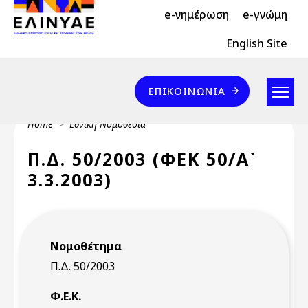
Header Top 2
Skip to main content
e-νημέρωση
e-γνώμη
Header Top
English Site
Επικοινωνία
ΕΠΙΚΟΙΝΩΝΊΑ
Breadcrumb
Home
Εθνική Νομοθεσία
Π.Δ. 50/2003 (ΦΕΚ 50/Α`
3.3.2003)
Νομοθέτημα
Π.Δ. 50/2003
Φ.Ε.Κ.