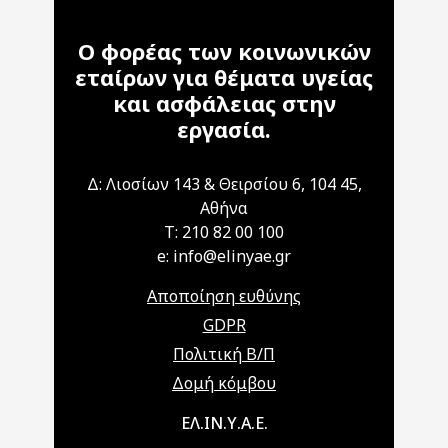
Ο φορέας των κοινωνικών
εταίρων για θέματα υγείας
και ασφάλειας στην
εργασία.
Δ: Λιοσίων 143 & Θειρσίου 6, 104 45,
Αθήνα
T: 210 82 00 100
e: info@elinyae.gr
Αποποίηση ευθύνης
GDPR
Πολιτική Β/Π
Δομή κόμβου
Main navigation
ΕΛ.ΙΝ.Υ.Α.Ε.