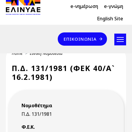
Header Top 2
Skip to main content
e-νημέρωση
e-γνώμη
Header Top
English Site
Επικοινωνία
ΕΠΙΚΟΙΝΩΝΊΑ
Breadcrumb
Home
Εθνική Νομοθεσία
Π.Δ. 131/1981 (ΦΕΚ 40/Α`
16.2.1981)
Νομοθέτημα
Π.Δ. 131/1981
Φ.Ε.Κ.