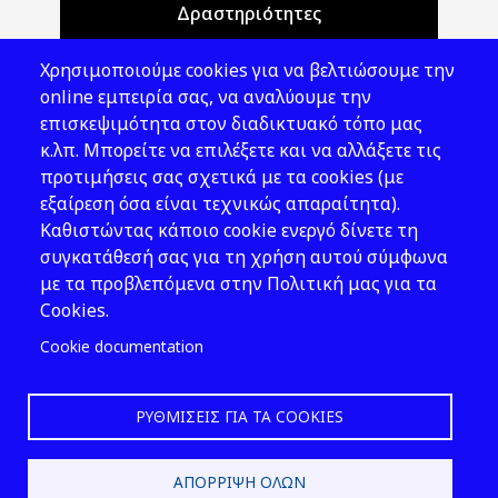
Δραστηριότητες
Θέματα ΥΑΕ
Χρησιμοποιούμε cookies για να βελτιώσουμε την
Νομοθεσία
online εμπειρία σας, να αναλύουμε την
επισκεψιμότητα στον διαδικτυακό τόπο μας
Εκδόσεις
κ.λπ. Μπορείτε να επιλέξετε και να αλλάξετε τις
προτιμήσεις σας σχετικά με τα cookies (με
Νέα - Εκδηλώσεις
εξαίρεση όσα είναι τεχνικώς απαραίτητα).
Ακολουθήστε μας
Καθιστώντας κάποιο cookie ενεργό δίνετε τη
συγκατάθεσή σας για τη χρήση αυτού σύμφωνα
με τα προβλεπόμενα στην Πολιτική μας για τα
Cookies.
Cookie documentation
ΡΥΘΜΊΣΕΙΣ ΓΙΑ ΤΑ COOKIES
2026 © ΕΛ.ΙΝ.Υ.Α.Ε.
ΑΠΌΡΡΙΨΗ ΌΛΩΝ