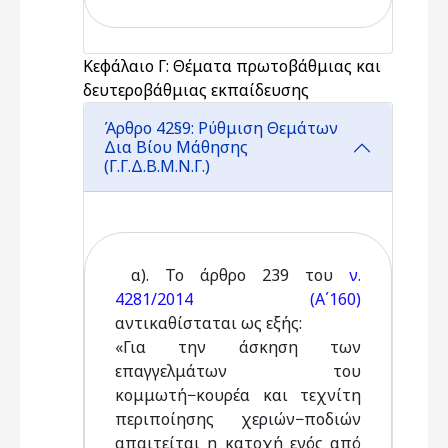
Κεφάλαιο Γ: Θέματα πρωτοβάθμιας και
δευτεροβάθμιας εκπαίδευσης
Άρθρο 42§9: Ρύθμιση Θεμάτων
Δια Βίου Μάθησης
(Γ.Γ.Δ.Β.Μ.Ν.Γ.)
α). Το άρθρο 239 του
ν.
4281/2014 (Α΄160)
αντικαθίσταται ως εξής:
«Για την άσκηση των
επαγγελμάτων του
κομμωτή−κουρέα και τεχνίτη
περιποίησης χεριών−ποδιών
απαιτείται η κατοχή ενός από