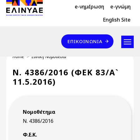
Header Top 2
Skip to main content
e-νημέρωση
e-γνώμη
Header Top
English Site
Επικοινωνία
ΕΠΙΚΟΙΝΩΝΊΑ
Breadcrumb
Home
Εθνική Νομοθεσία
Ν. 4386/2016 (ΦΕΚ 83/Α`
11.5.2016)
Νομοθέτημα
Ν. 4386/2016
Φ.Ε.Κ.