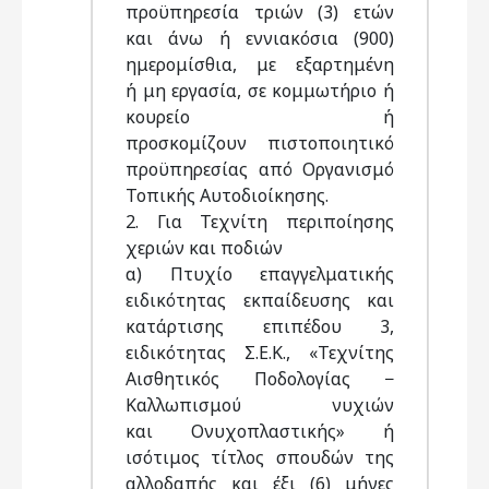
προϋπηρεσία τριών (3) ετών
και άνω ή εννιακόσια (900)
ημερομίσθια, με εξαρτημένη
ή μη εργασία, σε κομμωτήριο ή
κουρείο ή
προσκομίζουν πιστοποιητικό
προϋπηρεσίας από Οργανισμό
Τοπικής Αυτοδιοίκησης.
2. Για Τεχνίτη περιποίησης
χεριών και ποδιών
α) Πτυχίο επαγγελματικής
ειδικότητας εκπαίδευσης και
κατάρτισης επιπέδου 3,
ειδικότητας Σ.Ε.Κ., «Τεχνίτης
Αισθητικός Ποδολογίας −
Καλλωπισμού νυχιών
και Ονυχοπλαστικής» ή
ισότιμος τίτλος σπουδών της
αλλοδαπής και έξι (6) μήνες