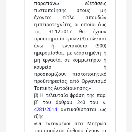
παραπάνω εξετάσεις
πιστοποίησης στους μη
έχοντες τίτλο σπουδών
εμπειροτεχνίτες, οι οποίοι έως
τις 31.12.2017 θα έχουν
προϋπηρεσία τριών (3) ετών και
άνω ή εννιακόσια (900)
ημερομίσθια, με εξαρτημένη ή
μη εργασία, σε κομμωτήριο ή
κουρείο ή
προσκομίζουν πιστοποιητικό
προϋπηρεσίας από Οργανισμό
Τοπικής Αυτοδιοίκησης.»
β) Η τελευταία φράση της παρ.
β΄ του άρθρου 240 του
ν.
4281/2014
αντικαθίσταται ως
εξής:
«Οι ενταγμένοι στα Μητρώα
του παρόντος άρθρου, έχουν τα