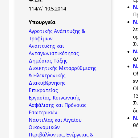
N
114/Α` 10.5.2014
Π
N
Υπουργεία
λ
Αγροτικής Ανάπτυξης &
ο
Τροφίμων
Σ
Ανάπτυξης και
N
Ανταγωνιστικότητας
άλ
Δημόσιας Τάξης
Ν
Διοικητικής Μεταρρύθμισης
Ο
& Ηλεκτρονικής
ε
Διακυβέρνησης
Ο
Επικρατείας
1
Εργασίας, Κοινωνικής
Σ
Ασφάλισης και Πρόνοιας
δ
Εσωτερικών
Ν
Ναυτιλίας και Αιγαίου
θ
Οικονομικών
Περιβάλλοντος, Ενέργειας &