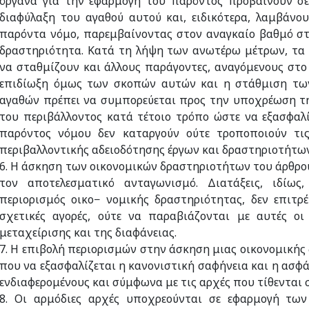
όργανα για την εφαρμογή του παρόντος προβαίνουν σε 
διαφύλαξη του αγαθού αυτού και, ειδικότερα, λαμβάν
παρόντα νόμο, παρεμβαίνοντας στον αναγκαίο βαθμό στ
δραστηριότητα. Κατά τη λήψη των ανωτέρω μέτρων, τα ό
να σταθμίζουν και άλλους παράγοντες, αναγόμενους στο 
επιδίωξη όμως των σκοπών αυτών και η στάθμιση τω
αγαθών πρέπει να συμπορεύεται προς την υποχρέωση τη
του περιβάλλοντος κατά τέτοιο τρόπο ώστε να εξασφαλί
παρόντος νόμου δεν καταργούν ούτε τροποποιούν τις 
περιβαλλοντικής αδειοδότησης έργων και δραστηριοτήτων
6. Η άσκηση των οικονομικών δραστηριοτήτων του άρθρου 2
τον αποτελεσματικό ανταγωνισμό. Διατάξεις, ιδίως,
περιορισμός οικο− νομικής δραστηριότητας, δεν επιτρ
σχετικές αγορές, ούτε να παραβιάζονται με αυτές οι
μεταχείρισης και της διαφάνειας.
7. Η επιβολή περιορισμών στην άσκηση μιας οικονομικής
που να εξασφαλίζεται η κανονιστική σαφήνεια και η ασφά
ενδιαφερομένους και σύμφωνα με τις αρχές που τίθενται σ
8. Οι αρμόδιες αρχές υποχρεούνται σε εφαρμογή τω