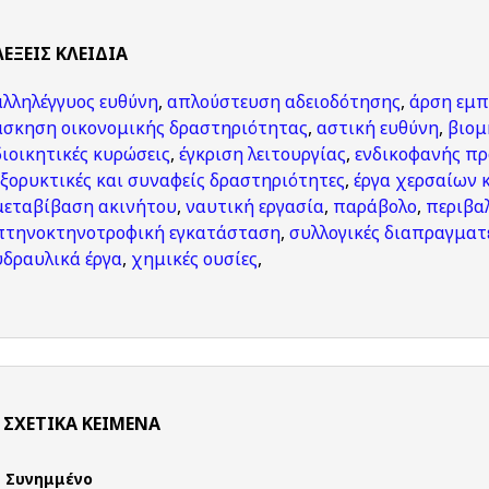
ΛΈΞΕΙΣ KΛΕΙΔΙΆ
αλληλέγγυος ευθύνη
,
απλούστευση αδειοδότησης
,
άρση εμπ
άσκηση οικονομικής δραστηριότητας
,
αστική ευθύνη
,
βιομ
διοικητικές κυρώσεις
,
έγκριση λειτουργίας
,
ενδικοφανής π
εξορυκτικές και συναφείς δραστηριότητες
,
έργα χερσαίων 
μεταβίβαση ακινήτου
,
ναυτική εργασία
,
παράβολο
,
περιβα
πτηνοκτηνοτροφική εγκατάσταση
,
συλλογικές διαπραγματ
υδραυλικά έργα
,
χημικές ουσίες
,
ΣΧΕΤΙΚΆ ΚΕΊΜΕΝΑ
Συνημμένο