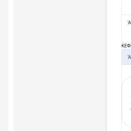
Ά
ΚΕΦ
Ά