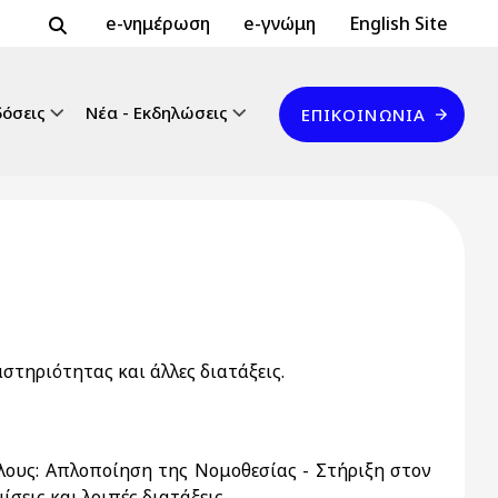
Header Top 2
Header Top
e-νημέρωση
e-γνώμη
English Site
Επικοινωνία
δόσεις
Νέα - Εκδηλώσεις
ΕΠΙΚΟΙΝΩΝΊΑ
τηριότητας και άλλες διατάξεις.
Όλους: Απλοποίηση της Νομοθεσίας - Στήριξη στον
σεις και λοιπές διατάξεις