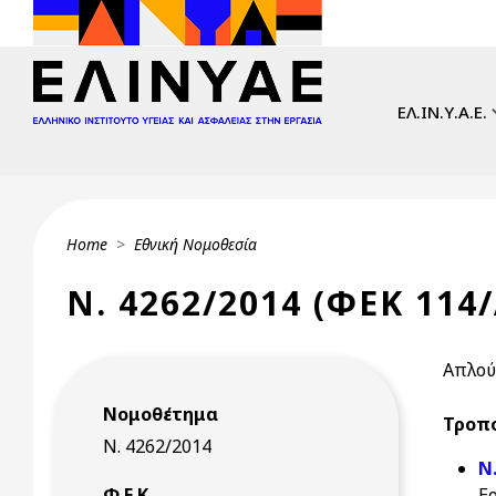
Skip to main content
Main navi
ΕΛ.ΙΝ.Υ.Α.Ε.
Breadcrumb
Home
Εθνική Νομοθεσία
Ν. 4262/2014 (ΦΕΚ 114/
Απλού
Νομοθέτημα
Τροπο
Ν. 4262/2014
Ν
Φ.Ε.Κ.
Ε