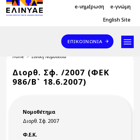
Header Top 2
Skip to main content
e-νημέρωση
e-γνώμη
Header Top
English Site
Επικοινωνία
ΕΠΙΚΟΙΝΩΝΊΑ
Breadcrumb
Home
Εθνική Νομοθεσία
Διορθ. Σφ. /2007 (ΦΕΚ
986/Β` 18.6.2007)
Νομοθέτημα
Διορθ. Σφ. 2007
Φ.Ε.Κ.