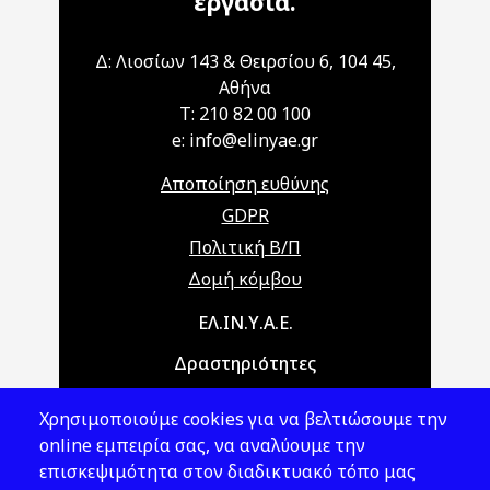
εργασία.
Δ: Λιοσίων 143 & Θειρσίου 6, 104 45,
Αθήνα
T: 210 82 00 100
e: info@elinyae.gr
Αποποίηση ευθύνης
GDPR
Πολιτική Β/Π
Δομή κόμβου
Main navigation
ΕΛ.ΙΝ.Υ.Α.Ε.
Δραστηριότητες
Θέματα ΥΑΕ
Χρησιμοποιούμε cookies για να βελτιώσουμε την
Νομοθεσία
online εμπειρία σας, να αναλύουμε την
επισκεψιμότητα στον διαδικτυακό τόπο μας
Εκδόσεις