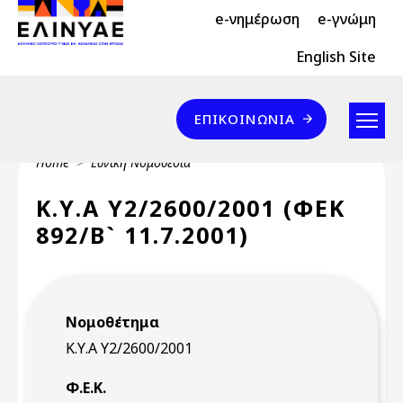
Header Top 2
Skip to main content
e-νημέρωση
e-γνώμη
Header Top
English Site
Επικοινωνία
ΕΠΙΚΟΙΝΩΝΊΑ
Breadcrumb
Home
Εθνική Νομοθεσία
Κ.Υ.Α Υ2/2600/2001 (ΦΕΚ
892/Β` 11.7.2001)
Νομοθέτημα
Κ.Υ.Α Υ2/2600/2001
Φ.Ε.Κ.