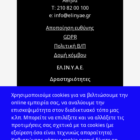
Αθήνα
T: 210 82 00 100
e: info@elinyae.gr
Αποποίηση ευθύνης
GDPR
Πολιτική Β/Π
Δομή κόμβου
Main navigation
ΕΛ.ΙΝ.Υ.Α.Ε.
Δραστηριότητες
Θέματα ΥΑΕ
Χρησιμοποιούμε cookies για να βελτιώσουμε την
Νομοθεσία
online εμπειρία σας, να αναλύουμε την
επισκεψιμότητα στον διαδικτυακό τόπο μας
Εκδόσεις
κ.λπ. Μπορείτε να επιλέξετε και να αλλάξετε τις
προτιμήσεις σας σχετικά με τα cookies (με
Νέα - Εκδηλώσεις
εξαίρεση όσα είναι τεχνικώς απαραίτητα).
Ακολουθήστε μας