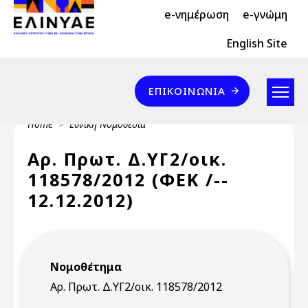
Header Top 2
Skip to main content
e-νημέρωση
e-γνώμη
Header Top
English Site
Επικοινωνία
ΕΠΙΚΟΙΝΩΝΊΑ
Breadcrumb
Home
Εθνική Νομοθεσία
Αρ. Πρωτ. Δ.ΥΓ2/οικ.
118578/2012 (ΦΕΚ /--
12.12.2012)
Νομοθέτημα
Αρ. Πρωτ. Δ.ΥΓ2/οικ. 118578/2012