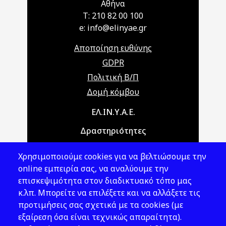
Αθήνα
T: 210 82 00 100
e: info@elinyae.gr
Αποποίηση ευθύνης
GDPR
Πολιτική Β/Π
Δομή κόμβου
Main navigation
ΕΛ.ΙΝ.Υ.Α.Ε.
Δραστηριότητες
Θέματα ΥΑΕ
Χρησιμοποιούμε cookies για να βελτιώσουμε την
Νομοθεσία
online εμπειρία σας, να αναλύουμε την
επισκεψιμότητα στον διαδικτυακό τόπο μας
Εκδόσεις
κ.λπ. Μπορείτε να επιλέξετε και να αλλάξετε τις
προτιμήσεις σας σχετικά με τα cookies (με
Νέα - Εκδηλώσεις
εξαίρεση όσα είναι τεχνικώς απαραίτητα).
Ακολουθήστε μας