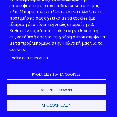
επισκεψιμότητα στον διαδικτυακό τόπο μας
ΚΕΦΑΛΑΙΟ 3: Ταξινόμηση
κ.λπ. Μπορείτε να επιλέξετε και να αλλάξετε τις
προτιμήσεις σας σχετικά με τα cookies (με
εξαίρεση όσα είναι τεχνικώς απαραίτητα).
Καθιστώντας κάποιο cookie ενεργό δίνετε τη
συγκατάθεσή σας για τη χρήση αυτού σύμφωνα
με τα προβλεπόμενα στην Πολιτική μας για τα
Cookies.
Cookie documentation
ΚΕΦΑΛΑΙΟ 4: Περιορισμοί στην
αερομεταφορά επικίνδυνων υλικών
ΡΥΘΜΊΣΕΙΣ ΓΙΑ ΤΑ COOKIES
§4.1: Επικίνδυνα υλικά των
οποίων επιτρέπεται η
αερομεταφορά
ΑΠΌΡΡΙΨΗ ΌΛΩΝ
ΑΠΟΔΟΧΉ ΌΛΩΝ
Η αερομεταφορά επικινδύνων