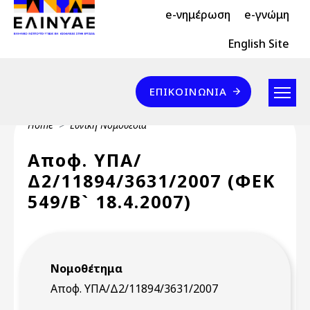
Header Top 2
Skip to main content
e-νημέρωση
e-γνώμη
Header Top
English Site
Επικοινωνία
ΕΠΙΚΟΙΝΩΝΊΑ
Breadcrumb
Home
Εθνική Νομοθεσία
Αποφ. ΥΠΑ/
Δ2/11894/3631/2007 (ΦΕΚ
549/Β` 18.4.2007)
Νομοθέτημα
Αποφ. ΥΠΑ/Δ2/11894/3631/2007