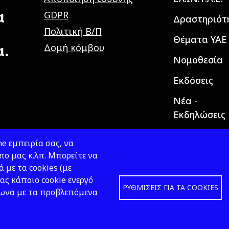
α
GDPR
Δραστηριότ
Πολιτική Β/Π
Θέματα ΥΑΕ
α.
Δομή κόμβου
Νομοθεσία
Εκδόσεις
Νέα -
Εκδηλώσεις
e εμπειρία σας, να
ο μας κ.λπ. Μπορείτε να
ά με τα cookies (με
ας κάποιο cookie ενεργό
ΡΥΘΜΊΣΕΙΣ ΓΙΑ ΤΑ COOKIES
φωνα με τα προβλεπόμενα
Design &