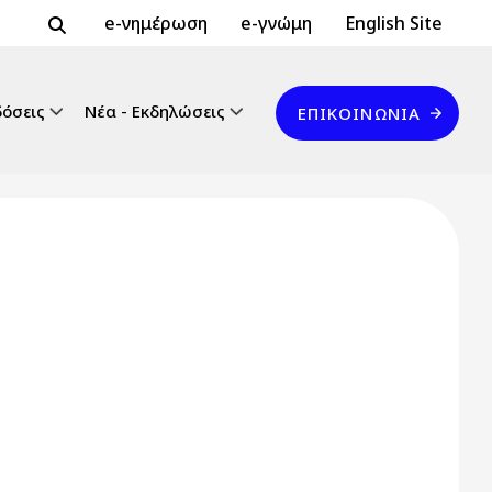
Header Top 2
Header Top
e-νημέρωση
e-γνώμη
English Site
Επικοινωνία
δόσεις
Νέα - Εκδηλώσεις
ΕΠΙΚΟΙΝΩΝΊΑ