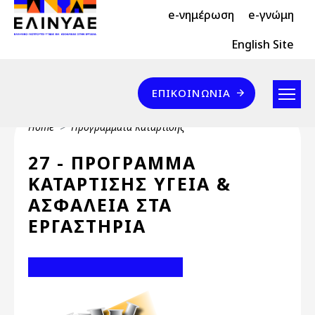
Header Top 2
Skip to main content
e-νημέρωση
e-γνώμη
Header Top
English Site
Επικοινωνία
ΕΠΙΚΟΙΝΩΝΊΑ
Breadcrumb
Home
Προγράμματα Κατάρτισης
27 - ΠΡΟΓΡΑΜΜΑ
ΚΑΤΑΡΤΙΣΗΣ ΥΓΕΙΑ &
ΑΣΦΑΛΕΙΑ ΣΤΑ
ΕΡΓΑΣΤΗΡΙΑ