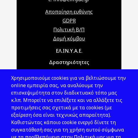
Αποποίηση ευθύνης
GDPR
Πολιτική Β/Π
Δομή κόμβου
Main navigation
ΕΛ.ΙΝ.Υ.Α.Ε.
Δραστηριότητες
Θέματα ΥΑΕ
Χρησιμοποιούμε cookies για να βελτιώσουμε την
Νομοθεσία
online εμπειρία σας, να αναλύουμε την
επισκεψιμότητα στον διαδικτυακό τόπο μας
Εκδόσεις
κ.λπ. Μπορείτε να επιλέξετε και να αλλάξετε τις
προτιμήσεις σας σχετικά με τα cookies (με
Νέα - Εκδηλώσεις
εξαίρεση όσα είναι τεχνικώς απαραίτητα).
Ακολουθήστε μας
Καθιστώντας κάποιο cookie ενεργό δίνετε τη
συγκατάθεσή σας για τη χρήση αυτού σύμφωνα
με τα προβλεπόμενα στην Πολιτική μας για τα