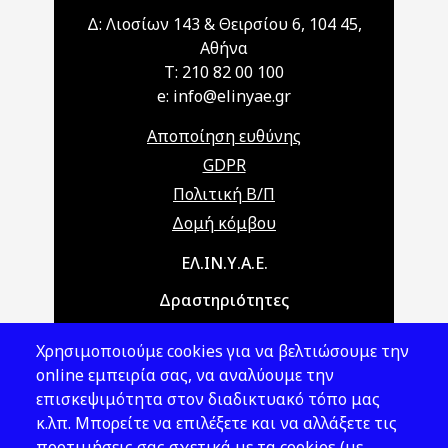
Δ: Λιοσίων 143 & Θειρσίου 6, 104 45,
Αθήνα
T: 210 82 00 100
e: info@elinyae.gr
Αποποίηση ευθύνης
GDPR
Πολιτική Β/Π
Δομή κόμβου
Main navigation
ΕΛ.ΙΝ.Υ.Α.Ε.
Δραστηριότητες
Θέματα ΥΑΕ
Χρησιμοποιούμε cookies για να βελτιώσουμε την
Νομοθεσία
online εμπειρία σας, να αναλύουμε την
επισκεψιμότητα στον διαδικτυακό τόπο μας
Εκδόσεις
κ.λπ. Μπορείτε να επιλέξετε και να αλλάξετε τις
προτιμήσεις σας σχετικά με τα cookies (με