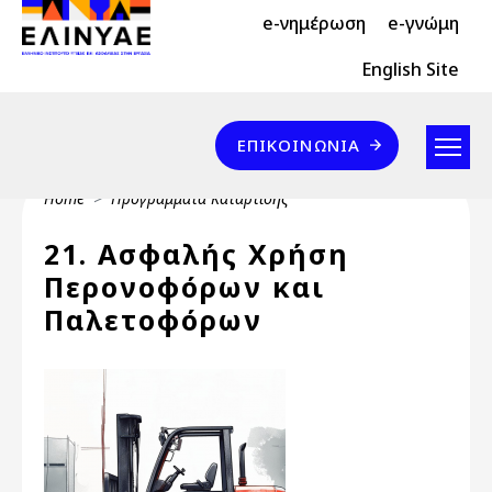
Header Top 2
Skip to main content
e-νημέρωση
e-γνώμη
Header Top
English Site
Επικοινωνία
ΕΠΙΚΟΙΝΩΝΊΑ
Breadcrumb
Home
Προγράμματα Κατάρτισης
21. Ασφαλής Χρήση
Περονοφόρων και
Παλετοφόρων