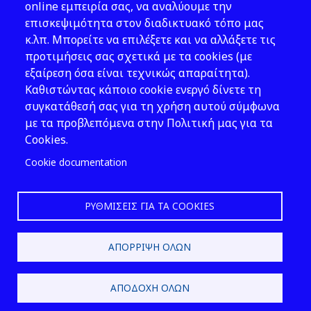
Νομοθεσία
online εμπειρία σας, να αναλύουμε την
επισκεψιμότητα στον διαδικτυακό τόπο μας
Εκδόσεις
κ.λπ. Μπορείτε να επιλέξετε και να αλλάξετε τις
προτιμήσεις σας σχετικά με τα cookies (με
Νέα - Εκδηλώσεις
εξαίρεση όσα είναι τεχνικώς απαραίτητα).
Ακολουθήστε μας
Καθιστώντας κάποιο cookie ενεργό δίνετε τη
συγκατάθεσή σας για τη χρήση αυτού σύμφωνα
με τα προβλεπόμενα στην Πολιτική μας για τα
Cookies.
Cookie documentation
ΡΥΘΜΊΣΕΙΣ ΓΙΑ ΤΑ COOKIES
2026 © ΕΛ.ΙΝ.Υ.Α.Ε.
ΑΠΌΡΡΙΨΗ ΌΛΩΝ
Design & Development by
ΑΠΟΔΟΧΉ ΌΛΩΝ