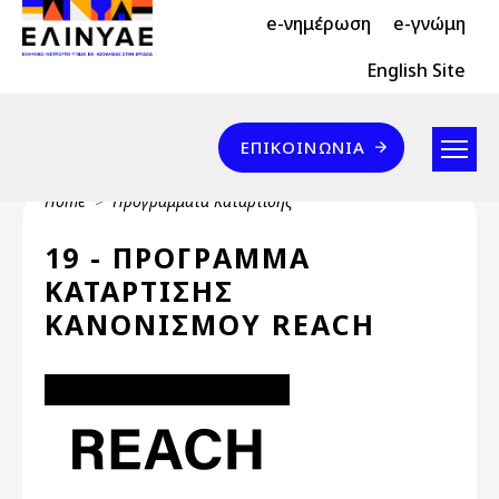
Header Top 2
Skip to main content
e-νημέρωση
e-γνώμη
Header Top
English Site
Επικοινωνία
ΕΠΙΚΟΙΝΩΝΊΑ
Breadcrumb
Home
Προγράμματα Κατάρτισης
19 - ΠΡΟΓΡΑΜΜΑ
ΚΑΤΑΡΤΙΣΗΣ
ΚΑΝΟΝΙΣΜΟΥ REACH