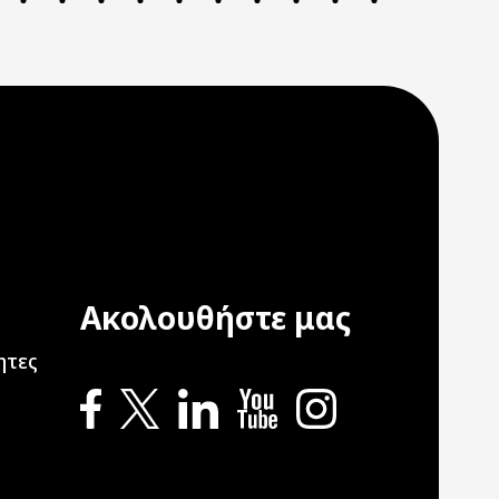
Ακολουθήστε μας
ation
ητες