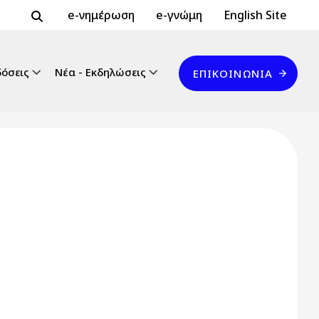
Header Top 2
Header Top
e-νημέρωση
e-γνώμη
English Site
Επικοινωνία
δόσεις
Νέα - Εκδηλώσεις
ΕΠΙΚΟΙΝΩΝΊΑ