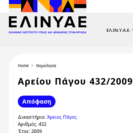
Skip to main content
Main navi
ΕΛ.ΙΝ.Υ.Α.Ε.
Breadcrumb
Home
Νομολογία
Αρείου Πάγου 432/2009
Απόφαση
Δικαστήριο:
Άρειος Πάγος
Αριθμός:
432
Έτος:
2009