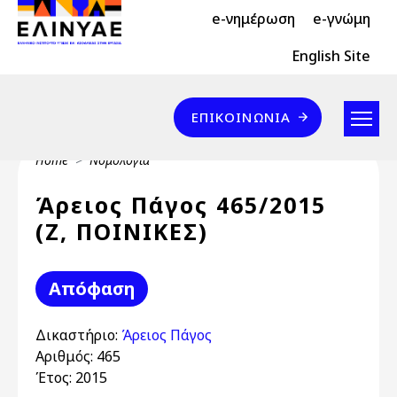
Header Top 2
Skip to main content
e-νημέρωση
e-γνώμη
Header Top
English Site
Επικοινωνία
ΕΠΙΚΟΙΝΩΝΊΑ
Breadcrumb
Home
Νομολογία
Άρειος Πάγος 465/2015
(Ζ, ΠΟΙΝΙΚΕΣ)
Απόφαση
Δικαστήριο:
Άρειος Πάγος
Αριθμός:
465
Έτος:
2015