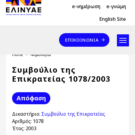
Header Top 2
Skip to main content
e-νημέρωση
e-γνώμη
Header Top
English Site
Επικοινωνία
ΕΠΙΚΟΙΝΩΝΊΑ
Breadcrumb
Home
Νομολογία
Συμβούλιο της
Επικρατείας 1078/2003
Απόφαση
Δικαστήριο:
Συμβούλιο της Επικρατείας
Αριθμός:
1078
Έτος:
2003