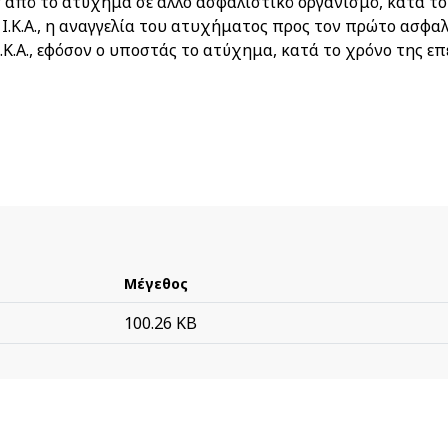
 από το ατύχημα σε άλλο ασφαλιστικό οργανισμό, κατά το
Ι.Κ.Α., η αναγγελία του ατυχήματος προς τον πρώτο ασφα
Ι.Κ.Α., εφόσον ο υποστάς το ατύχημα, κατά το χρόνο της ε
Μέγεθος
100.26 KB