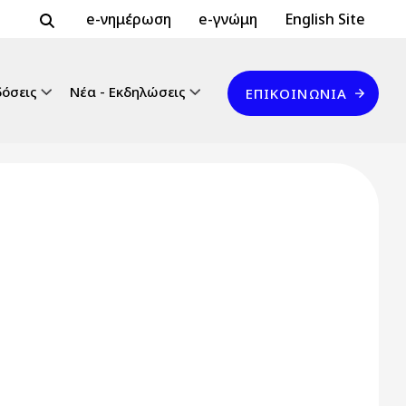
Header Top 2
Header Top
e-νημέρωση
e-γνώμη
English Site
Επικοινωνία
δόσεις
Νέα - Εκδηλώσεις
ΕΠΙΚΟΙΝΩΝΊΑ