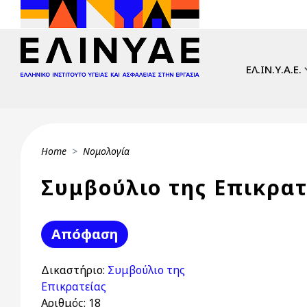
Skip to main content
Main navi
ΕΛ.ΙΝ.Υ.Α.Ε.
Breadcrumb
Home
Νομολογία
Συμβούλιο της Επικρατ
Απόφαση
Δικαστήριο:
Συμβούλιο της
Επικρατείας
Αριθμός:
18