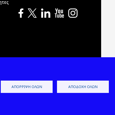
ητες
ΑΠΌΡΡΙΨΗ ΌΛΩΝ
ΑΠΟΔΟΧΉ ΌΛΩΝ
 Development by