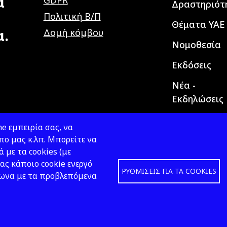
α
GDPR
Δραστηριότ
Πολιτική Β/Π
Θέματα ΥΑΕ
α.
Δομή κόμβου
Νομοθεσία
Εκδόσεις
Νέα -
Εκδηλώσεις
e εμπειρία σας, να
ο μας κ.λπ. Μπορείτε να
ά με τα cookies (με
ας κάποιο cookie ενεργό
ΡΥΘΜΊΣΕΙΣ ΓΙΑ ΤΑ COOKIES
φωνα με τα προβλεπόμενα
Design &