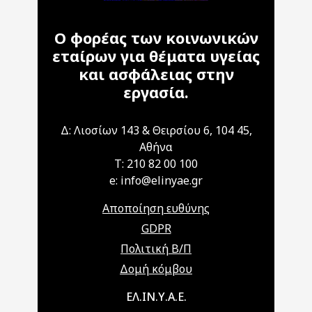
Ο φορέας των κοινωνικών
εταίρων για θέματα υγείας
και ασφάλειας στην
εργασία.
Δ: Λιοσίων 143 & Θειρσίου 6, 104 45,
Αθήνα
T: 210 82 00 100
e: info@elinyae.gr
Αποποίηση ευθύνης
GDPR
Πολιτική Β/Π
Δομή κόμβου
Main navigation
ΕΛ.ΙΝ.Υ.Α.Ε.