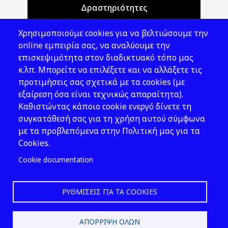
Δραστηριότητες
Θέματα ΥΑΕ
Χρησιμοποιούμε cookies για να βελτιώσουμε την
Νομοθεσία
online εμπειρία σας, να αναλύουμε την
επισκεψιμότητα στον διαδικτυακό τόπο μας
Εκδόσεις
κ.λπ. Μπορείτε να επιλέξετε και να αλλάξετε τις
προτιμήσεις σας σχετικά με τα cookies (με
Νέα - Εκδηλώσεις
εξαίρεση όσα είναι τεχνικώς απαραίτητα).
Ακολουθήστε μας
Καθιστώντας κάποιο cookie ενεργό δίνετε τη
συγκατάθεσή σας για τη χρήση αυτού σύμφωνα
με τα προβλεπόμενα στην Πολιτική μας για τα
Cookies.
Cookie documentation
ΡΥΘΜΊΣΕΙΣ ΓΙΑ ΤΑ COOKIES
2026 © ΕΛ.ΙΝ.Υ.Α.Ε.
ΑΠΌΡΡΙΨΗ ΌΛΩΝ