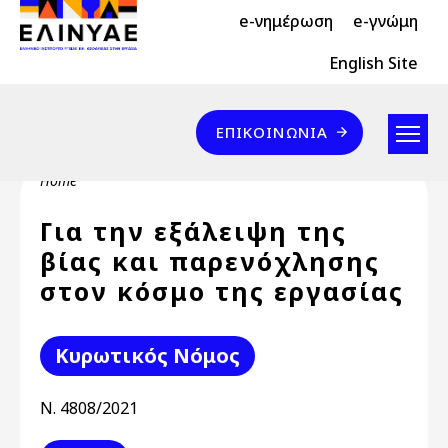
Header Top 2
Skip to main content
e-νημέρωση
e-γνώμη
Header Top
English Site
Επικοινωνία
ΕΠΙΚΟΙΝΩΝΊΑ
Breadcrumb
Home
Για την εξάλειψη της
βίας και παρενόχλησης
στον κόσμο της εργασίας
Κυρωτικός Νόμος
Ν. 4808/2021