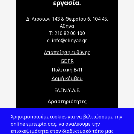
εργασία.
Δ: Λιοσίων 143 & Θειρσίου 6, 104 45,
Αθήνα
T: 210 82 00 100
e: info@elinyae.gr
Αποποίηση ευθύνης
GDPR
Πολιτική Β/Π
Δομή κόμβου
Main navigation
ΕΛ.ΙΝ.Υ.Α.Ε.
Δραστηριότητες
Θέματα ΥΑΕ
Χρησιμοποιούμε cookies για να βελτιώσουμε την
Νομοθεσία
online εμπειρία σας, να αναλύουμε την
επισκεψιμότητα στον διαδικτυακό τόπο μας