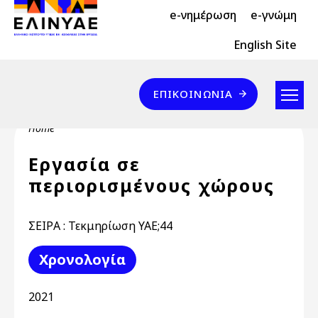
Header Top 2
Skip to main content
e-νημέρωση
e-γνώμη
Header Top
English Site
Επικοινωνία
ΕΠΙΚΟΙΝΩΝΊΑ
Breadcrumb
Home
Εργασία σε
περιορισμένους χώρους
ΣΕΙΡΑ : Τεκμηρίωση ΥΑΕ;44
Χρονολογία
2021