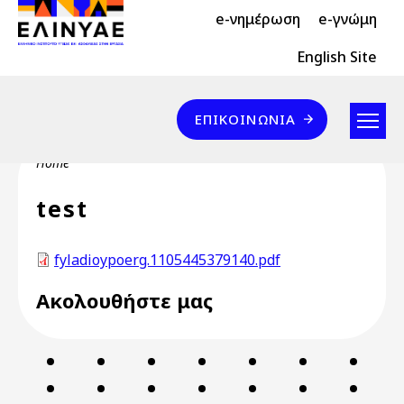
Header Top 2
Skip to main content
e-νημέρωση
e-γνώμη
Header Top
English Site
Επικοινωνία
ΕΠΙΚΟΙΝΩΝΊΑ
Breadcrumb
Home
test
fyladioypoerg.1105445379140.pdf
Ακολουθήστε μας