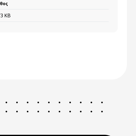
θος
73 KB