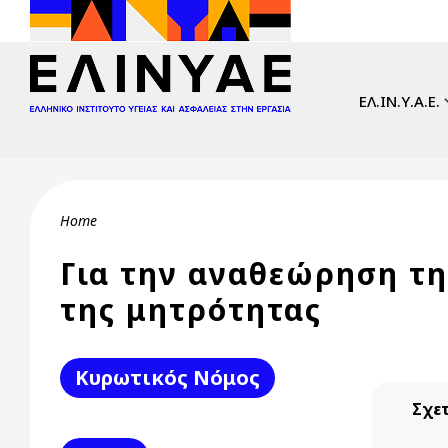
Skip to main content
Main navi
ΕΛ.ΙΝ.Υ.Α.Ε.
Breadcrumb
Home
Για την αναθεώρηση τ
της μητρότητας
Κυρωτικός Νόμος
Σχετ