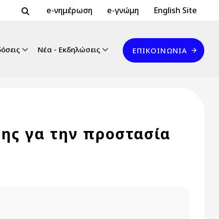
Header Top 2
Header Top
e-νημέρωση
e-γνώμη
English Site
Επικοινωνία
δόσεις
Νέα - Εκδηλώσεις
ΕΠΙΚΟΙΝΩΝΊΑ
ης γα την προστασία