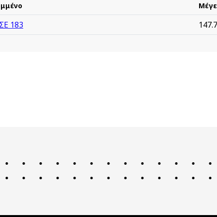
ημμένο
Μέγε
ΣΕ 183
147.