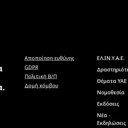
Main navig
Αποποίηση ευθύνης
ΕΛ.ΙΝ.Υ.Α.Ε.
α
GDPR
Δραστηριότ
Πολιτική Β/Π
Θέματα ΥΑΕ
α.
Δομή κόμβου
Νομοθεσία
Εκδόσεις
Νέα -
Εκδηλώσεις